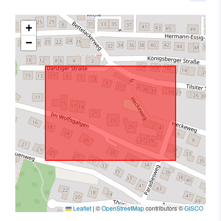
+
−
Leaflet
|
©
OpenStreetMap
contributors ©
GISCO