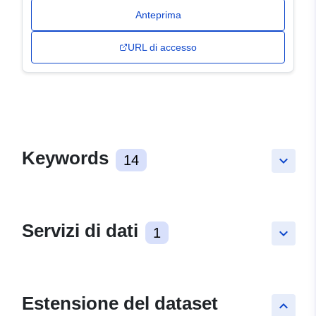
Anteprima
URL di accesso
Keywords
14
keyboard_arrow_down
Servizi di dati
1
keyboard_arrow_down
Estensione del dataset
keyboard_arrow_up