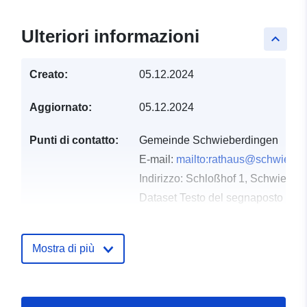
Ulteriori informazioni
keyboard_arrow_up
Creato:
05.12.2024
Aggiornato:
05.12.2024
Punti di contatto:
Gemeinde Schwieberdingen
E-mail:
mailto:rathaus@schwieber
Indirizzo:
Schloßhof 1, Schwieber
Dataset Testo del segnaposto del 
http://www.schwieberdingen.de
Mostra di più
Registro del
Aggiunta a data.europa.eu:
23
catalogo:
February 2026
Aggiornato su data.europa.eu:
16 May 2026