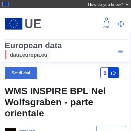
How do you know?
Login
European data
data.europa.eu
0
Set di dati
WMS INSPIRE BPL Nel
Wolfsgraben - parte
orientale