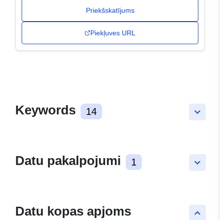
Priekšskatījums
Piekļuves URL
Keywords
14
keyboard_arrow_down
Datu pakalpojumi
1
keyboard_arrow_down
Datu kopas apjoms
keyboard_arrow_up