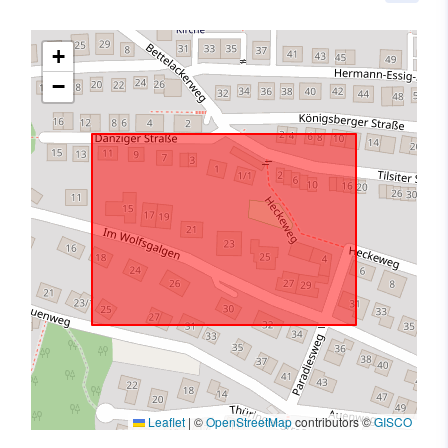
+
−
Leaflet
|
©
OpenStreetMap
contributors ©
GISCO