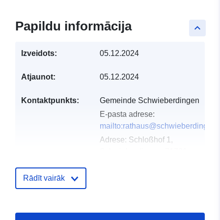
Papildu informācija
keyboard_arrow_up
Izveidots:
05.12.2024
Atjaunot:
05.12.2024
Kontaktpunkts:
Gemeinde Schwieberdingen
E-pasta adrese:
mailto:rathaus@schwieberdingen.
Adrese:
Schloßhof 1,
Schwieberdingen, 71701,
Deutschland
URL:
Rādīt vairāk
http://www.schwieberdingen.de
Kataloga
Pievienots data.europa.eu:
23 Feb