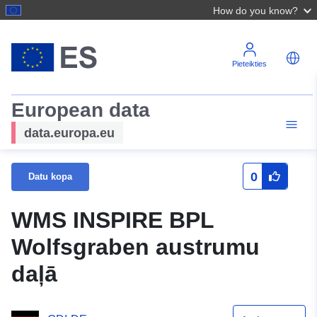
How do you know?
Pieteikties
European data
data.europa.eu
0
Datu kopa
WMS INSPIRE BPL
Wolfsgraben austrumu
daļā