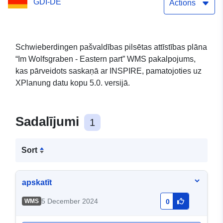
GDI-DE
Actions
Schwieberdingen pašvaldības pilsētas attīstības plāna
“Im Wolfsgraben - Eastern part” WMS pakalpojums,
kas pārveidots saskaņā ar INSPIRE, pamatojoties uz
XPlanung datu kopu 5.0. versijā.
Sadalījumi
1
Sort
apskatīt
5 December 2024
WMS
0