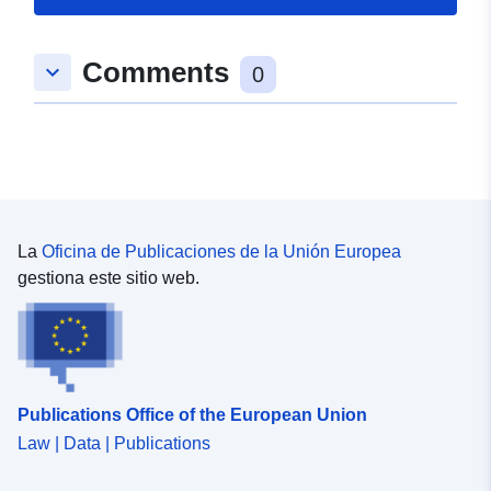
Espacial:
Coordenadas:
[ [ 9.9444532,
Comments
keyboard_arrow_down
48.0791271 ], [ 9.9496334,
0
48.0791271 ], [ 9.9496334,
48.0730786 ], [ 9.9444532,
48.0730786 ], [ 9.9444532,
48.0791271 ] ]
Tipo:
Polygon
La
Oficina de Publicaciones de la Unión Europea
Conforme a:
Recurso:
gestiona este sitio web.
http://data.europa.eu/eli/reg/2009/
uriRef:
http://data.europa.eu/88u/dataset/
8386-49b7-a45d-1f08e3887e4e
Publications Office of the European Union
Law | Data | Publications