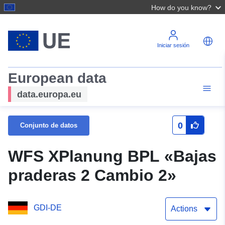
How do you know?
Iniciar sesión
European data
data.europa.eu
0
Conjunto de datos
WFS XPlanung BPL «Bajas
praderas 2 Cambio 2»
GDI-DE
Actions