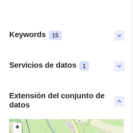
Keywords
15
keyboard_arrow_down
Servicios de datos
1
keyboard_arrow_down
Extensión del conjunto de
keyboard_arrow_up
datos
+