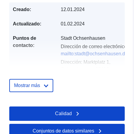
Creado:
12.01.2024
Actualizado:
01.02.2024
Puntos de
Stadt Ochsenhausen
contacto:
Dirección de correo electrónico:
mailto:stadt@ochsenhausen.de
Dirección:
Marktplatz 1,
Ochsenhausen, 88416,
Deutschland
URL:
Mostrar más
http://www.ochsenhausen.de
Registro del
Añadido a data.europa.eu:
20
Calidad
catálogo:
December 2025
Actualizado en data.europa.eu:
16 May 2026
Conjuntos de datos similares