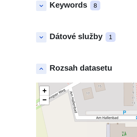
Keywords
keyboard_arrow_down
8
Dátové služby
keyboard_arrow_down
1
Rozsah datasetu
keyboard_arrow_up
+
−