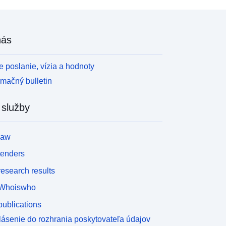
nás
 poslanie, vízia a hodnoty
rmačný bulletin
 služby
law
tenders
esearch results
Whoiswho
ublications
lásenie do rozhrania poskytovateľa údajov