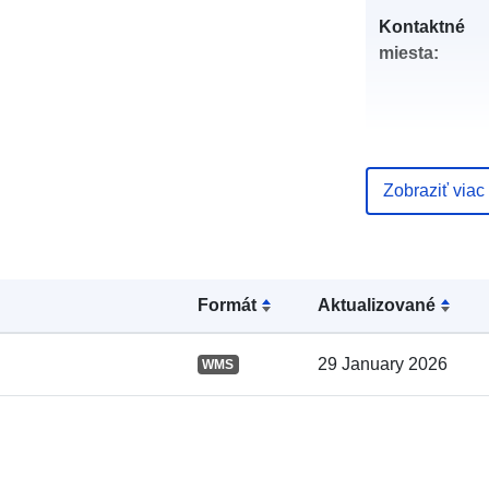
Kontaktné
miesta:
Zobraziť viac
Katalógový
záznam:
Formát
Aktualizované
29 January 2026
WMS
Zemepisné
pokrytie: