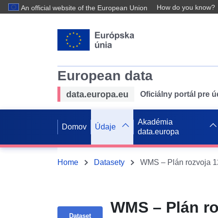
How do you know?
An official website of the European Union
European data
data.europa.eu
Oficiálny portál pre 
Akadémia
Domov
Údaje
data.europa
Home
Datasety
WMS – Plán ro
Dataset