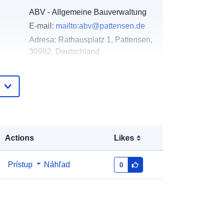
ABV - Allgemeine Bauverwaltung
E-mail:
mailto:abv@pattensen.de
Adresa:
Rathausplatz 1, Pattensen,
30982, Deutschland
Adresa URL:
https://www.pattensen.de/
Pridané k údajom.europa.eu:
21 February
2026
Aktualizované na základe údajov.europa.eu:
Actions
Likes
16 May 2026
Prístup
Náhľad
0
Súradnice:
[ [ 9.7478144,
52.2638482 ], [ 9.7488371,
52.2638482 ], [ 9.7488371,
52.2633431 ], [ 9.7478144,
52.2633431 ], [ 9.7478144,