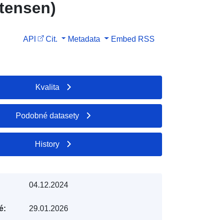
ttensen)
API
Cit.
Metadata
Embed
RSS
Kvalita
Podobné datasety
History
04.12.2024
é:
29.01.2026