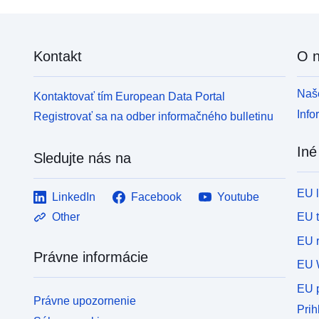
Kontakt
O 
Naše
Kontaktovať tím European Data Portal
Info
Registrovať sa na odber informačného bulletinu
Iné
Sledujte nás na
EU 
LinkedIn
Facebook
Youtube
EU 
Other
EU r
Právne informácie
EU 
EU p
Právne upozornenie
Prih