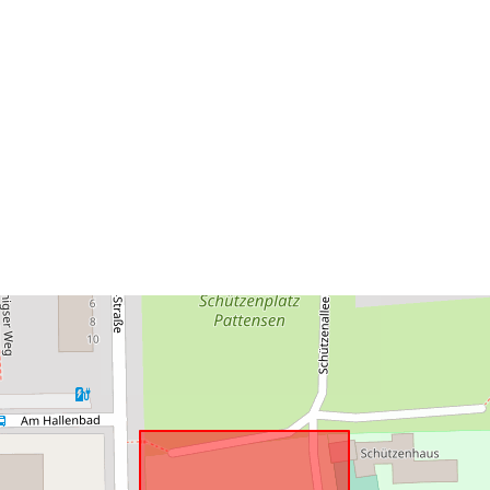
Zodpovedá:
uriRef: