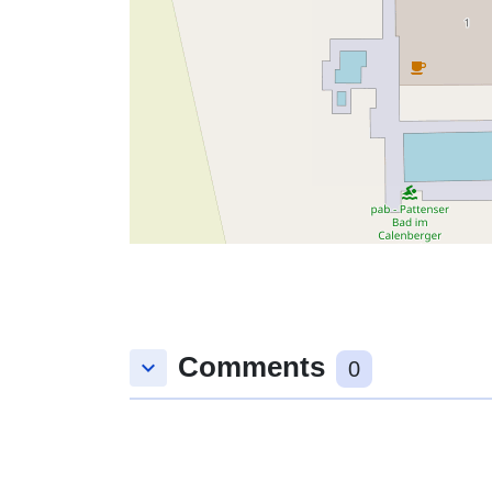
Comments
keyboard_arrow_down
0