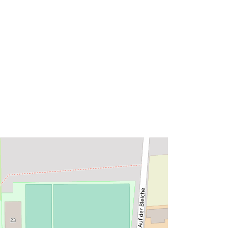
52.2638482 ] ]
Typ:
Polygon
Zdroj:
http://data.europa.eu/eli/reg/2009/97
6
http://data.europa.eu/88u/dataset/ff6
31064-96c9-4dc1-a6cb-
04eca4f331af