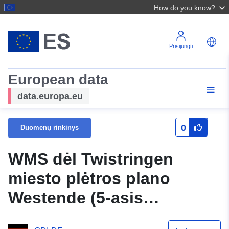
How do you know?
Prisijungti
European data
data.europa.eu
0
Duomenų rinkinys
WMS dėl Twistringen
miesto plėtros plano
Westende (5-asis
pakeitimas)