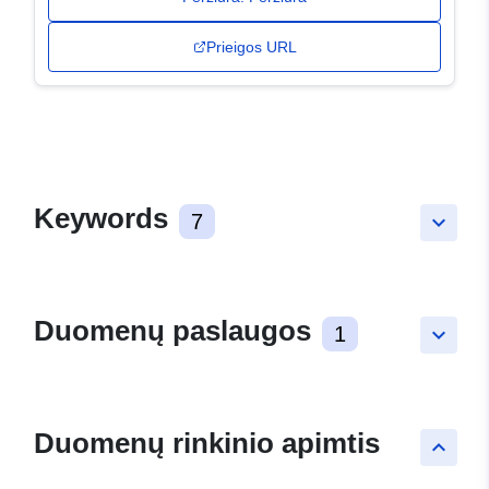
Prieigos URL
Keywords
7
keyboard_arrow_down
Duomenų paslaugos
1
keyboard_arrow_down
Duomenų rinkinio apimtis
keyboard_arrow_up