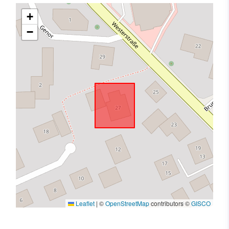
+
−
Leaflet
|
©
OpenStreetMap
contributors ©
GISCO