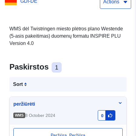
GDI-DE
Actions
WMS dėl Twistringen miesto plėtros plano Westende
(5-asis pakeitimas) duomenų formatu INSPIRE PLU
Version 4.0
Paskirstos
1
Sort
peržiūrėti
8 October 2024
WMS
0
Peržiūra. Peržiūra