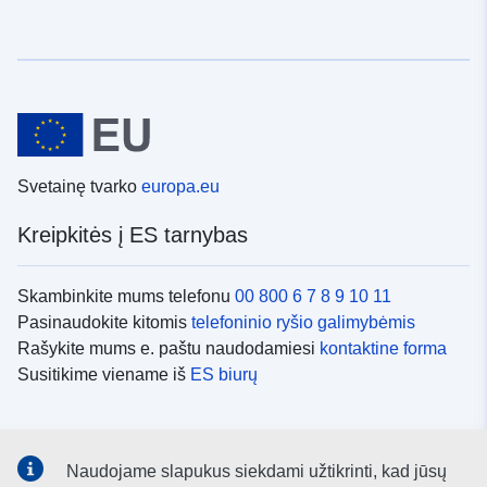
Svetainę tvarko
europa.eu
Kreipkitės į ES tarnybas
Skambinkite mums telefonu
00 800 6 7 8 9 10 11
Pasinaudokite kitomis
telefoninio ryšio galimybėmis
Rašykite mums e. paštu naudodamiesi
kontaktine forma
Susitikime viename iš
ES biurų
Socialiniai tinklai
Naudojame slapukus siekdami užtikrinti, kad jūsų