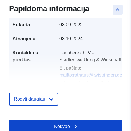
Papildoma informacija
keyboard_arrow_up
Sukurta:
08.09.2022
Atnaujinta:
08.10.2024
Kontaktinis
Fachbereich IV -
punktas:
Stadtentwicklung & Wirtschaft
El. paštas:
mailto:rathaus@twistringen.de
Adresas:
Lindenstraße 14,
Twistringen, 27239,
Deutschland
Rodyti daugiau
URL:
http://www.twistringen.de/bauen-
wirtschaft/stadtentwicklung-
Kokybė
bauen/bauleitpl...