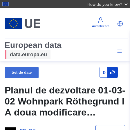
How do you know?
Autentificare
European data
data.europa.eu
0
Set de date
Planul de dezvoltare 01-03-
02 Wohnpark Röthegrund I
A doua modificare
Subzona WA 19 Zona