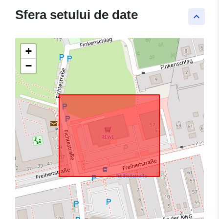
Sfera setului de date
keyboard_arrow_up
+
−