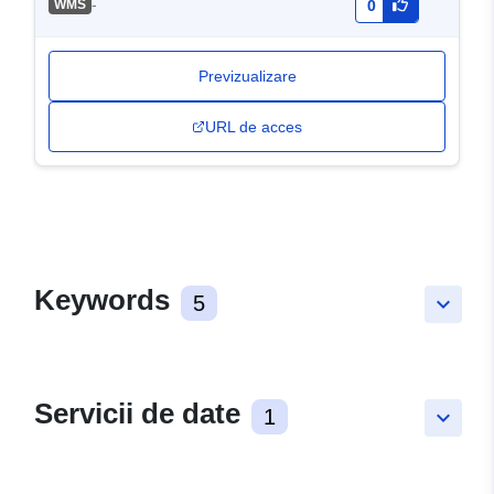
-
WMS
0
Previzualizare
URL de acces
Keywords
5
keyboard_arrow_down
Servicii de date
1
keyboard_arrow_down