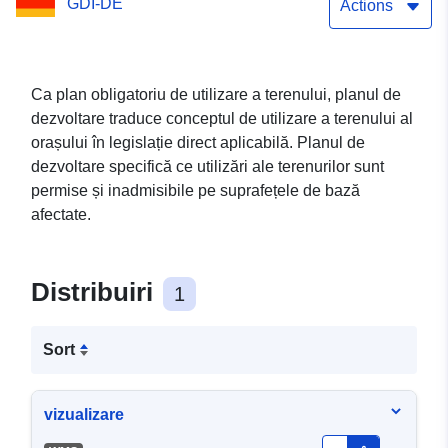
GDI-DE
specială Piața de consum -
Actions
orașul Wildau (WMS)
Ca plan obligatoriu de utilizare a terenului, planul de
dezvoltare traduce conceptul de utilizare a terenului al
orașului în legislație direct aplicabilă. Planul de
dezvoltare specifică ce utilizări ale terenurilor sunt
permise și inadmisibile pe suprafețele de bază
afectate.
Distribuiri
1
Sort
vizualizare