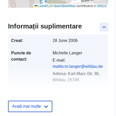
Leaflet
|
©
OpenStreetMap
contributors ©
GISCO
Informații suplimentare
keyboard_arrow_up
Creat:
28 June 2006
Puncte de
Michelle Langer
contact:
E-mail:
mailto:m.langer@wildau.de
Adresa:
Karl-Marx-Str. 36,
Wildau, 15745
Registru catalog:
Adăugat la data.europa.eu:
23 Feb
2026
Arată mai multe
Informații actualizate la data a.eur
16 May 2026