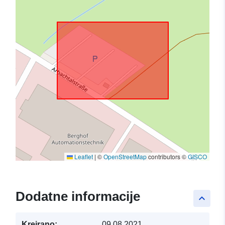
Leaflet
|
©
OpenStreetMap
contributors ©
GISCO
Dodatne informacije
keyboard_arrow_up
Kreirano:
09.08.2021