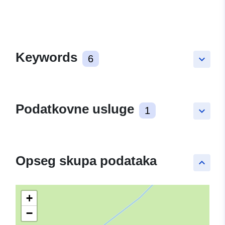
Keywords
6
keyboard_arrow_down
Podatkovne usluge
1
keyboard_arrow_down
Opseg skupa podataka
keyboard_arrow_up
+
−