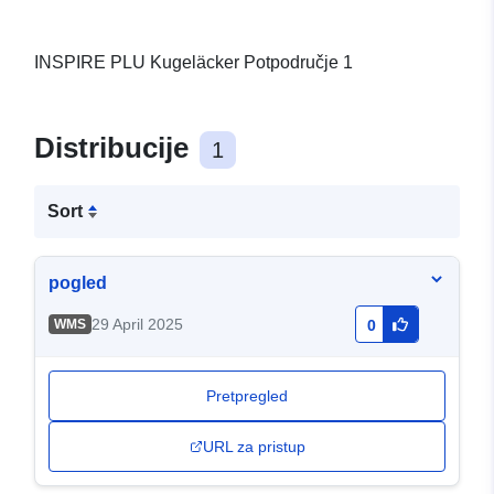
INSPIRE PLU Kugeläcker Potpodručje 1
Distribucije
1
Sort
pogled
29 April 2025
WMS
0
Pretpregled
URL za pristup