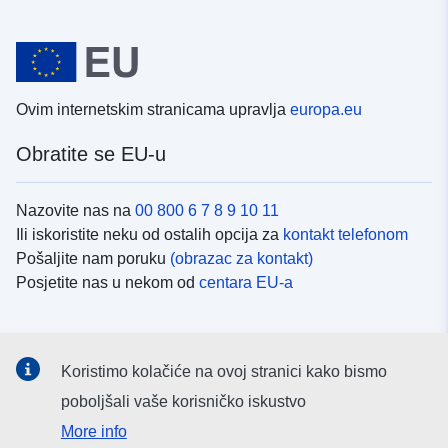
Ovim internetskim stranicama upravlja
europa.eu
Obratite se EU-u
Nazovite nas na
00 800 6 7 8 9 10 11
Ili iskoristite neku od ostalih opcija za
kontakt telefonom
Pošaljite nam poruku
(obrazac za kontakt)
Posjetite nas u nekom od
centara EU-a
Društvene mreže
Koristimo kolačiće na ovoj stranici kako bismo
Potražite kanale EU-a na
društvenim mrežama
poboljšali vaše korisničko iskustvo
More info