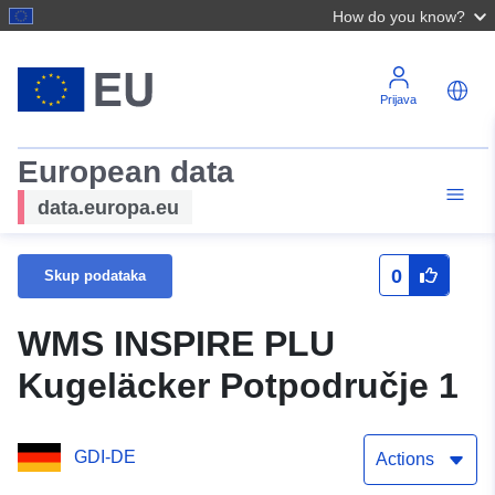
How do you know?
Prijava
European data
data.europa.eu
0
Skup podataka
WMS INSPIRE PLU
Kugeläcker Potpodručje 1
GDI-DE
Actions