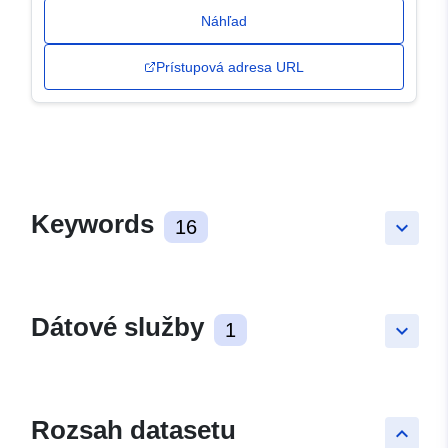
Náhľad
Prístupová adresa URL
Keywords
16
keyboard_arrow_down
Dátové služby
1
keyboard_arrow_down
Rozsah datasetu
keyboard_arrow_up