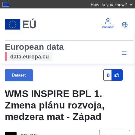
How do you know?
Prihlásiť
European data
data.europa.eu
0
Dataset
WMS INSPIRE BPL 1.
Zmena plánu rozvoja,
medzera mat - Západ