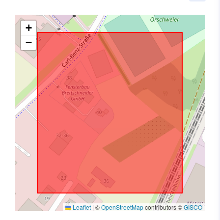
+
−
Leaflet
|
©
OpenStreetMap
contributors ©
GISCO