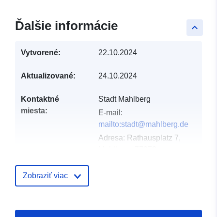
Ďalšie informácie
keyboard_arrow_up
Vytvorené:
22.10.2024
Aktualizované:
24.10.2024
Kontaktné
Stadt Mahlberg
miesta:
E-mail:
mailto:stadt@mahlberg.de
Adresa:
Rathausplatz 7,
Mahlberg, 77972,
Deutschland
Adresa URL:
Zobraziť viac
http://www.mahlberg.de
Katalógový
Pridané k údajom.europa.eu:
23 F