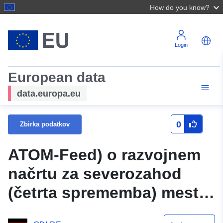
How do you know?
Login
European data
data.europa.eu
0
Zbirka podatkov
ATOM-Feed) o razvojnem
načrtu za severozahod
(četrta sprememba) mesta
Sulingen