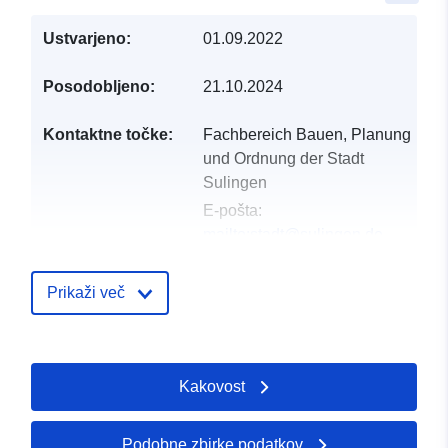
Ustvarjeno:
01.09.2022
Posodobljeno:
21.10.2024
Kontaktne točke:
Fachbereich Bauen, Planung
und Ordnung der Stadt
Sulingen
E-pošta:
mailto:stadt@sulingen.de
Naslov:
Galtener Straße 12,
Sulingen, 27232,
Prikaži več
Deutschland
Katalog:
http://www.sulingen.de/bauen-
Kakovost
wohnen/bauleitplanung/
Katalogski zapis:
Dodano v data.europa.eu:
16 May
Podobne zbirke podatkov