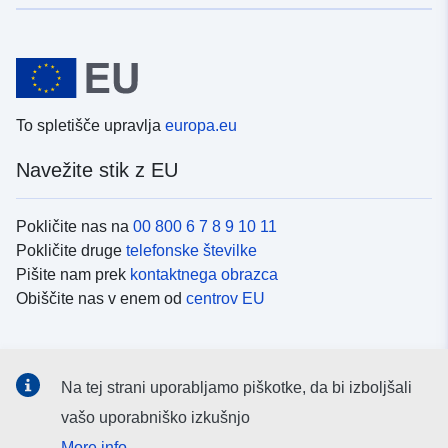
To spletišče upravlja
europa.eu
Navežite stik z EU
Pokličite nas na
00 800 6 7 8 9 10 11
Pokličite druge
telefonske številke
Pišite nam prek
kontaktnega obrazca
Obiščite nas v enem od
centrov EU
Družbeni mediji
Na tej strani uporabljamo piškotke, da bi izboljšali
Iskanje po
družbenih medijih EU
vašo uporabniško izkušnjo
More info