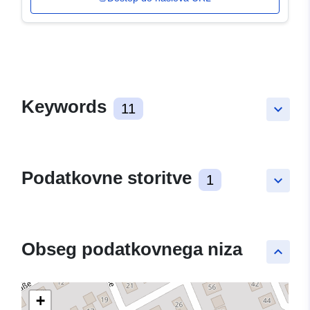
Keywords
11
keyboard_arrow_down
Podatkovne storitve
1
keyboard_arrow_down
Obseg podatkovnega niza
keyboard_arrow_up
+