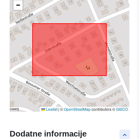
−
Leaflet
|
©
OpenStreetMap
contributors ©
GISCO
Dodatne informacije
keyboard_arrow_up