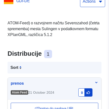
GDI-DE
Actions
ATOM-Feed) o razvojnem načrtu Severozahod (četrta
sprememba) mesta Sulingen v podatkovnem formatu
XPlanGML, različica 5.1.2
Distribucije
1
Sort
prenos
21 October 2024
Atom Feed
0
Dostop do naslova URL