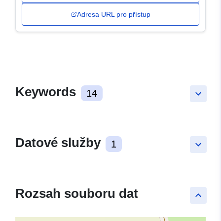
Adresa URL pro přístup
Keywords
14
keyboard_arrow_down
Datové služby
1
keyboard_arrow_down
Rozsah souboru dat
keyboard_arrow_up