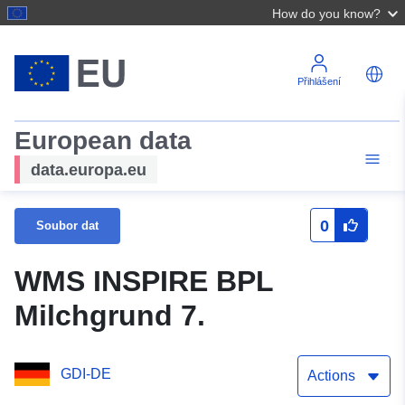
How do you know?
Přihlášení
European data
data.europa.eu
0
Soubor dat
WMS INSPIRE BPL
Milchgrund 7.
GDI-DE
Actions