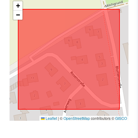
+
−
Leaflet
|
©
OpenStreetMap
contributors ©
GISCO