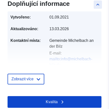
Doplňující informace
keyboard_arrow_up
Vytvořeno:
01.09.2021
Aktualizováno:
13.03.2026
Kontaktní místa:
Gemeinde Michelbach an
der Bilz
E-mail:
mailto:info@michelbach-
bilz.de
Adresa:
Hirschfelder Straße
13, Michelbach an der Bilz,
Zobrazit více
74544, Deutschland
Adresa URL:
http://www.michelbach-
Kvalita
bilz.de