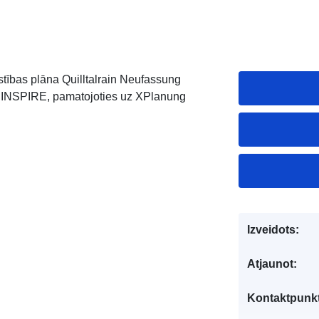
stības plāna Quilltalrain Neufassung
 INSPIRE, pamatojoties uz XPlanung
Izveidots:
Atjaunot:
Kontaktpunkt