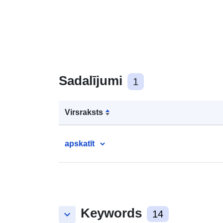
Sadalījumi
1
Virsraksts
apskatīt
Keywords
keyboard_arrow_down
14