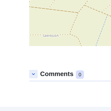
Comments
keyboard_arrow_down
0