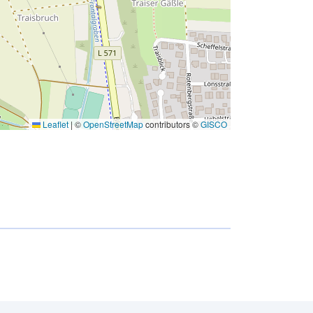
Leaflet
|
©
OpenStreetMap
contributors ©
GISCO