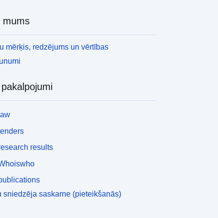
r mums
 mērķis, redzējums un vērtības
aunumi
i pakalpojumi
law
tenders
esearch results
Whoiswho
ublications
 sniedzēja saskarne (pieteikšanās)