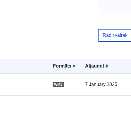
Rādīt vairāk
Kataloga
ieraksts:
Formāts
Atjaunot
7 January 2025
WMS
Ģeogrāfiskā
atrašanās vie