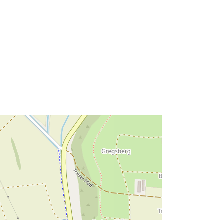
Avoti:
http://data.europa.eu/eli/reg/2009/97
6
http://data.europa.eu/88u/dataset/ff7
00d5d-07b5-47dc-85d2-
793de0eee2a6