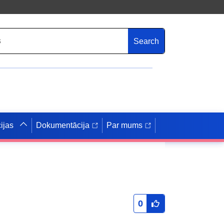
Search
ijas
Dokumentācija
Par mums
0