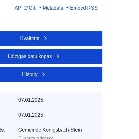
API
Cit.
Metadata
Embed
RSS
Kvalitāte
Līdzīgas datu kopas
History
07.01.2025
07.01.2025
s:
Gemeinde Königsbach-Stein
E-pasta adrese: