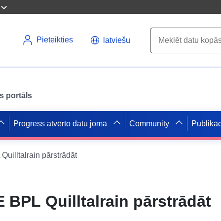
Pieteikties
latviešu
s portāls
Progress atvērto datu jomā
Community
Publikāc
illtalrain pārstrādāt
BPL Quilltalrain pārstrādāt