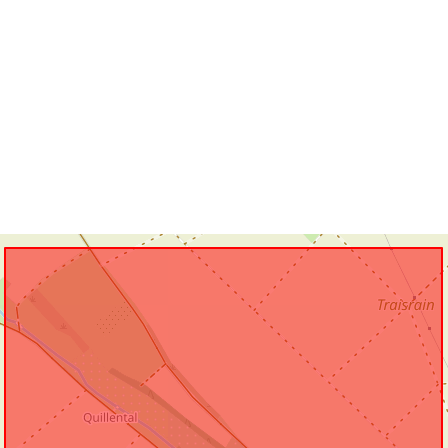
Atbilst:
uriRef: