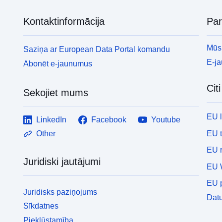
Kontaktinformācija
Pa
Mūsu
Saziņa ar European Data Portal komandu
E-j
Abonēt e-jaunumus
Cit
Sekojiet mums
EU 
LinkedIn
Facebook
Youtube
EU 
Other
EU r
Juridiski jautājumi
EU 
EU p
Juridisks paziņojums
Datu
Sīkdatnes
Piekļūstamība