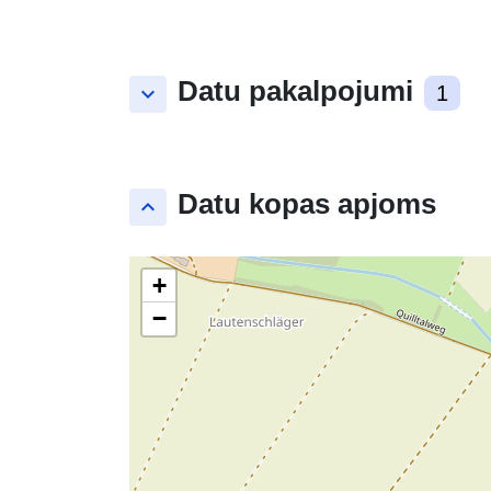
Datu pakalpojumi
keyboard_arrow_down
1
Datu kopas apjoms
keyboard_arrow_up
+
−