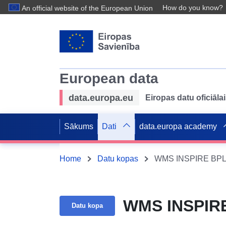
How do you know?
An official website of the European Union
European data
data.europa.eu
Eiropas datu oficiālai
Sākums
Dati
data.europa academy
Home
Datu kopas
WMS INSPIRE BPL Qu
WMS INSPIRE 
Datu kopa