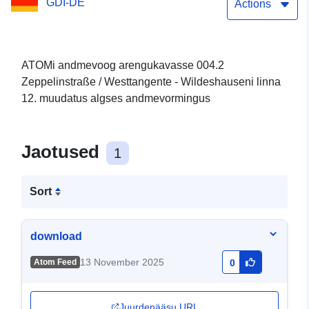
GDI-DE
Actions
ATOMi andmevoog arengukavasse 004.2
Zeppelinstraße / Westtangente - Wildeshauseni linna
12. muudatus algses andmevormingus
Jaotused
1
Sort
download
13 November 2025
Atom Feed
0
Juurdepääsu URL