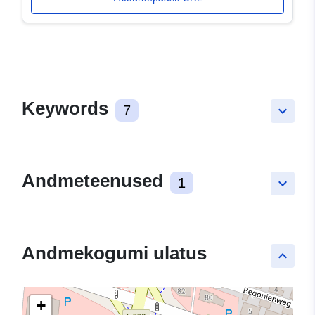
Keywords
7
keyboard_arrow_down
Andmeteenused
1
keyboard_arrow_down
Andmekogumi ulatus
keyboard_arrow_up
+