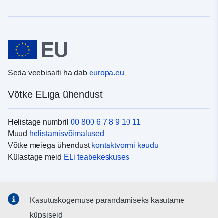
Seda veebisaiti haldab
europa.eu
Võtke ELiga ühendust
Helistage numbril
00 800 6 7 8 9 10 11
Muud
helistamisvõimalused
Võtke meiega ühendust
kontaktvormi kaudu
Külastage meid
ELi teabekeskuses
Sotsiaalmeedia
Kasutuskogemuse parandamiseks kasutame
Otsige ELi teavet
sotsiaalmeediakanalitest
küpsiseid