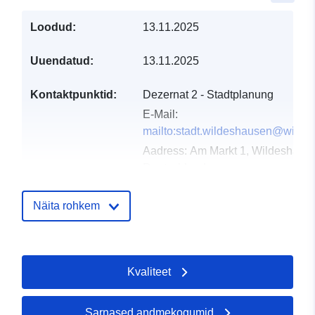
Loodud:
13.11.2025
Uuendatud:
13.11.2025
Kontaktpunktid:
Dezernat 2 - Stadtplanung
E-Mail:
mailto:stadt.wildeshausen@wilde
Aadress:
Am Markt 1, Wildeshause
Deutschland
URL:
https://www.wildeshausen.de
Näita rohkem
Kataloogi kirje:
Lisatud andmetele.europa.eu:
17
December 2025
Ajakohastatud veebisaidil Data.eu
Kvaliteet
08 August 2026
Sarnased andmekogumid
Geograafiline
Koordinaadid:
[ [ 8.4136927,