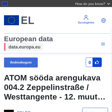
How do you know?
Sisselogimine
European data
data.europa.eu
0
Andmekogum
ATOM sööda arengukava
004.2 Zeppelinstraße /
Westtangente - 12. muutus
linna Wildeshausen