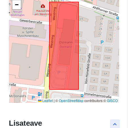
−
Leaflet
|
©
OpenStreetMap
contributors ©
GISCO
Lisateave
keyboard_arrow_up