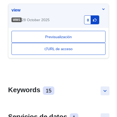
view
28 October 2025
WMS
0
Previsualización
URL de acceso
Keywords
15
keyboard_arrow_down
Servicios de datos