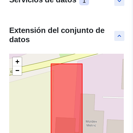
1
keyboard_arrow_down
Extensión del conjunto de
keyboard_arrow_up
datos
+
−