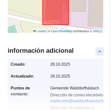
Leaflet
|
©
OpenStreetMap
contributors ©
GISCO
información adicional
keyboard_arrow_up
Creado:
28.10.2025
Actualizado:
28.10.2025
Puntos de
Gemeinde Walddorfhäslach
contacto:
Dirección de correo electrónico:
mailto:info@walddorfhaeslach.de
Dirección:
Hauptstraße 9,