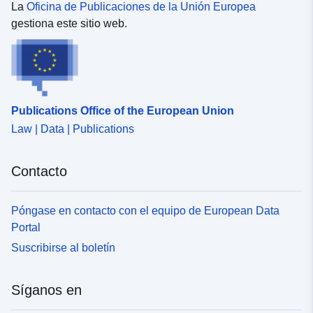
La
Oficina de Publicaciones de la Unión Europea
Conforme a:
Recurso:
gestiona este sitio web.
http://data.europa.eu/eli/reg/2009/
uriRef:
http://data.europa.eu/88u/dataset/
6b39-428f-9b1e-9bb146f4156b
Publications Office of the European Union
Law | Data | Publications
Contacto
Póngase en contacto con el equipo de European Data
Portal
Suscribirse al boletín
Síganos en