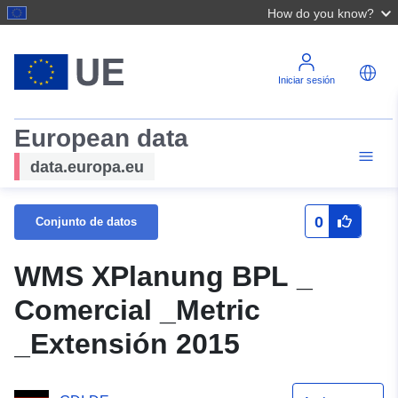
How do you know?
Iniciar sesión
European data
data.europa.eu
0
Conjunto de datos
WMS XPlanung BPL _
Comercial _Metric
_Extensión 2015