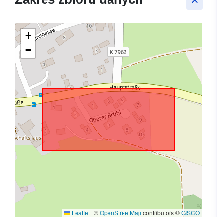
keyboard_arrow_up
+
−
Leaflet
|
©
OpenStreetMap
contributors ©
GISCO