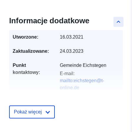
Informacje dodatkowe
keyboard_arrow_up
Utworzone:
16.03.2021
Zaktualizowane:
24.03.2023
Punkt
Gemeinde Eichstegen
kontaktowy:
E-mail:
mailto:eichstegen@t-
online.de
Adres:
Hauptstraße 11,
Eichstegen, 88361,
Deutschland
Pokaż więcej
URL:
http://www.eichstegen.de