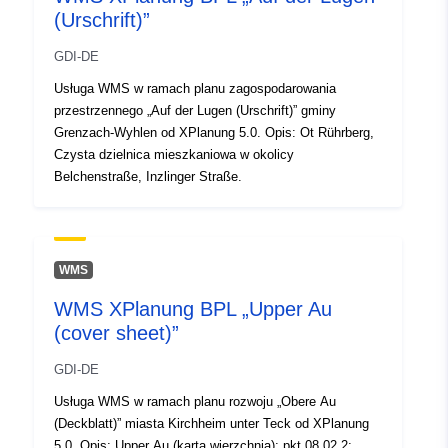
(Urschrift)”
GDI-DE
Usługa WMS w ramach planu zagospodarowania
przestrzennego „Auf der Lugen (Urschrift)” gminy
Grenzach-Wyhlen od XPlanung 5.0. Opis: Ot Rührberg,
Czysta dzielnica mieszkaniowa w okolicy
Belchenstraße, Inzlinger Straße.
WMS
WMS XPlanung BPL „Upper Au
(cover sheet)”
GDI-DE
Usługa WMS w ramach planu rozwoju „Obere Au
(Deckblatt)” miasta Kirchheim unter Teck od XPlanung
5.0. Opis: Upper Au (karta wierzchnia); pkt 08 02 2;