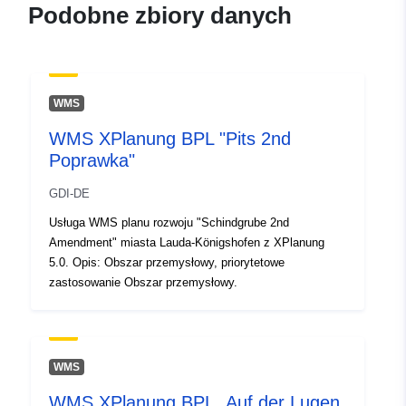
Podobne zbiory danych
Zapis katalogu:
Dodany do data.europa.eu:
21
February 2026
Zaktualizowano dane.europa.eu:
08 August 2026
WMS
WMS XPlanung BPL "Pits 2nd
Przestrzenne:
Współrzędne:
[ [ 9.4971483,
Poprawka"
47.9386539 ], [ 9.5000817,
47.9386539 ], [ 9.5000817,
GDI-DE
47.9377304 ], [ 9.4971483,
Usługa WMS planu rozwoju "Schindgrube 2nd
47.9377304 ], [ 9.4971483,
Amendment" miasta Lauda-Königshofen z XPlanung
47.9386539 ] ]
5.0. Opis: Obszar przemysłowy, priorytetowe
Typ:
Polygon
zastosowanie Obszar przemysłowy.
uriRef:
http://data.europa.eu/88u/dataset/f
41a1-40f2-b637-c2e062e552aa
WMS
WMS XPlanung BPL „Auf der Lugen