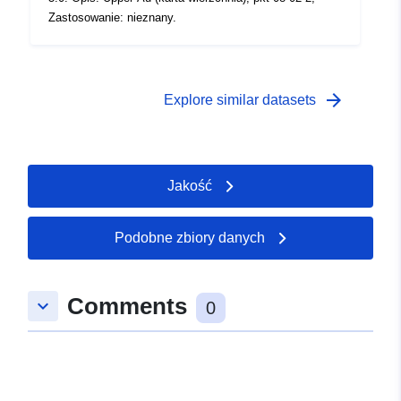
Zastosowanie: nieznany.
arrow_forward
Explore similar datasets
Jakość
Podobne zbiory danych
Comments
keyboard_arrow_down
0