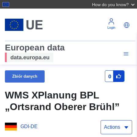
How do you know?
Login
European data
data.europa.eu
0
Zbiór danych
WMS XPlanung BPL
„Ortsrand Oberer Brühl”
GDI-DE
Actions