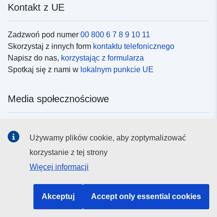
Kontakt z UE
Zadzwoń pod numer
00 800 6 7 8 9 10 11
Skorzystaj z innych form
kontaktu telefonicznego
Napisz do nas,
korzystając z formularza
Spotkaj się z nami w
lokalnym punkcie UE
Media społecznościowe
Obserwuj UE w
mediach społecznościowych
Używamy plików cookie, aby zoptymalizować
korzystanie z tej strony
Instytucje i organy UE
Więcej informacji
Wyszukiwanie instytucji i organów UE
Akceptuj
Accept only essential cookies