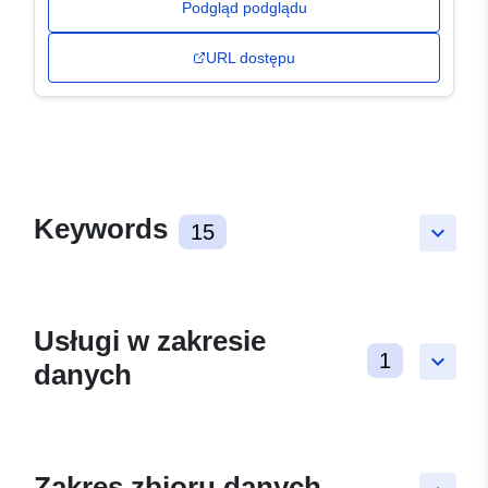
Podgląd podglądu
URL dostępu
Keywords
15
keyboard_arrow_down
Usługi w zakresie
1
keyboard_arrow_down
danych
Zakres zbioru danych