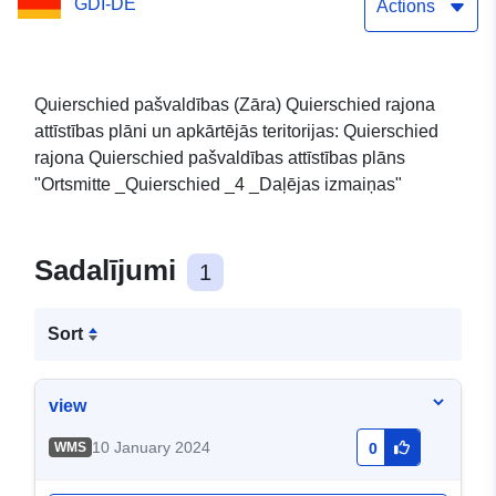
GDI-DE
Actions
Quierschied pašvaldības (Zāra) Quierschied rajona
attīstības plāni un apkārtējās teritorijas: Quierschied
rajona Quierschied pašvaldības attīstības plāns
"Ortsmitte _Quierschied _4 _Daļējas izmaiņas"
Sadalījumi
1
Sort
view
10 January 2024
WMS
0