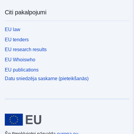
Citi pakalpojumi
EU law
EU tenders
EU research results
EU Whoiswho
EU publications
Datu sniedzēja saskarne (pieteikšanās)
Šo tīmekļvietni pārvalda
europa.eu