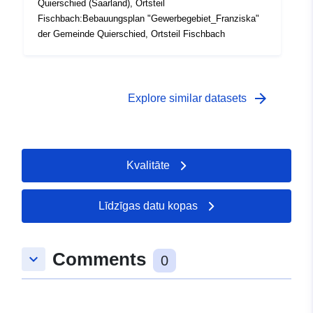
Quierschied (Saarland), Ortsteil
Fischbach:Bebauungsplan "Gewerbegebiet_Franziska"
der Gemeinde Quierschied, Ortsteil Fischbach
arrow_forward
Explore similar datasets
Kvalitāte
Līdzīgas datu kopas
Comments
keyboard_arrow_down
0