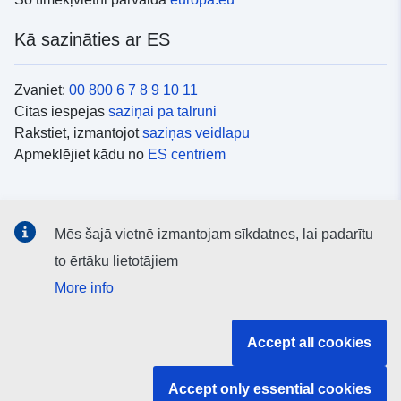
Kā sazināties ar ES
Zvaniet:
00 800 6 7 8 9 10 11
Citas iespējas
saziņai pa tālruni
Rakstiet, izmantojot
saziņas veidlapu
Apmeklējiet kādu no
ES centriem
Sociālie mediji
Mēs šajā vietnē izmantojam sīkdatnes, lai padarītu
ES konti
sociālajos medijos
to ērtāku lietotājiem
More info
ES iestādes un struktūras
Accept all cookies
Meklēt visas ES iestādes un struktūras
Accept only essential cookies