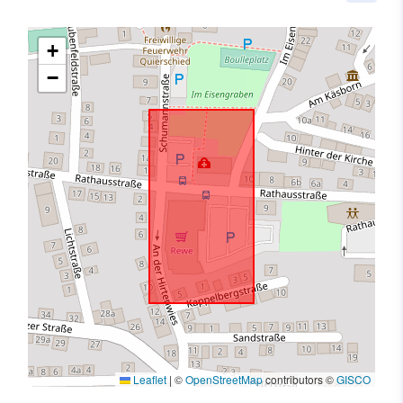
+
−
Leaflet
|
©
OpenStreetMap
contributors ©
GISCO