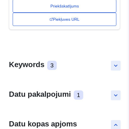
Priekšskatījums
Piekļuves URL
Keywords
3
keyboard_arrow_down
Datu pakalpojumi
1
keyboard_arrow_down
Datu kopas apjoms
keyboard_arrow_up