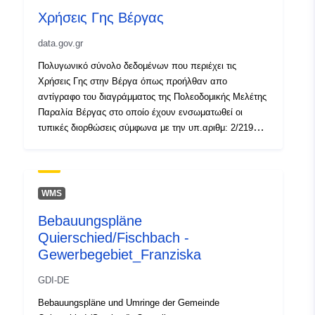
Χρήσεις Γης Βέργας
data.gov.gr
Πολυγωνικό σύνολο δεδομένων που περιέχει τις
Χρήσεις Γης στην Βέργα όπως προήλθαν απο
αντίγραφο του διαγράμματος της Πολεοδομικής Μελέτης
Παραλία Βέργας στο οποίο έχουν ενσωματωθεί οι
τυπικές διορθώσεις σύμφωνα με την υπ.αριθμ: 2/219
(πρακτικο 1, θέμα 2, συνεδρίαση 27-03-2019)
γνωμοδότηση του ΣΥ.ΠΟ.ΘΑ Π.Ε. Μεσσηνίας.
WMS
Bebauungspläne
Quierschied/Fischbach -
Gewerbegebiet_Franziska
GDI-DE
Bebauungspläne und Umringe der Gemeinde