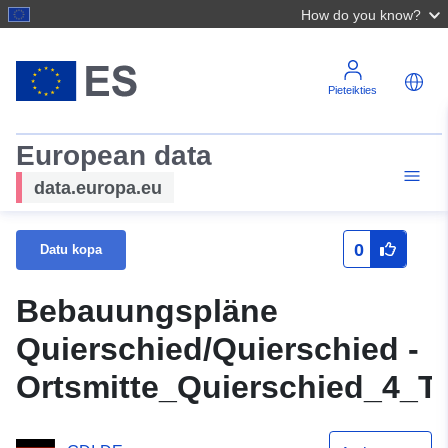
How do you know?
Pieteikties
European data
data.europa.eu
0
Datu kopa
Bebauungspläne
Quierschied/Quierschied -
Ortsmitte_Quierschied_4_T