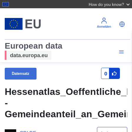
How do you know?
Anmelden
European data
data.europa.eu
0
Datensatz
Hessenatlas_Oeffentliche_
-
Gemeindeanteil_an_Gemein