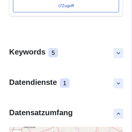
Zugriff
Keywords
5
keyboard_arrow_down
Datendienste
1
keyboard_arrow_down
Datensatzumfang
keyboard_arrow_up