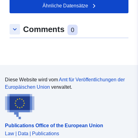
51.657896 ] ]
Ähnliche Datensätze
Typ:
Polygon
Comments
keyboard_arrow_down
uriRef:
http://data.europa.eu/88u/dataset/
0
11d0-795b-8309-f5698a6aa24e
Diese Website wird vom
Amt für Veröffentlichungen der
Europäischen Union
verwaltet.
Publications Office of the European Union
Law | Data | Publications