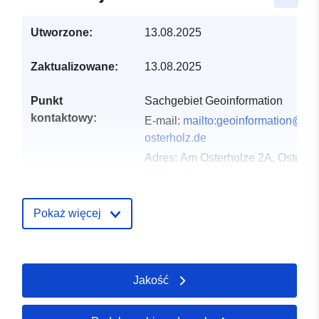
Utworzone:
13.08.2025
Zaktualizowane:
13.08.2025
Punkt
Sachgebiet Geoinformation
kontaktowy:
E-mail:
mailto:geoinformation@lan
osterholz.de
Adres:
Am Osterholze 2A, Osterho
27711, Deutschland
URL:
https://www.landkreis-
osterholz.de/buergerservice/verwa
Pokaż więcej
geo...
Zapis katalogu:
Dodany do data.europa.eu:
21
Jakość
February 2026
Zaktualizowano dane.europa.eu: