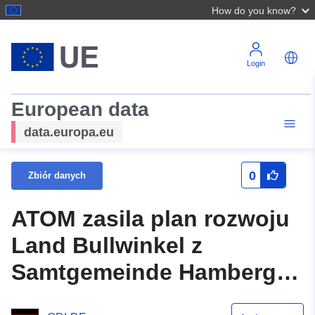
How do you know?
Login
European data
data.europa.eu
0
Zbiór danych
ATOM zasila plan rozwoju
Land Bullwinkel z
Samtgemeinde Hambergen
do INSPIRE PLU