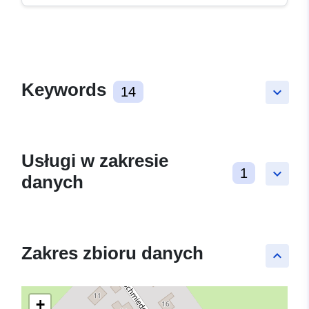
Keywords
14
keyboard_arrow_down
Usługi w zakresie
1
keyboard_arrow_down
danych
Zakres zbioru danych
keyboard_arrow_up
+