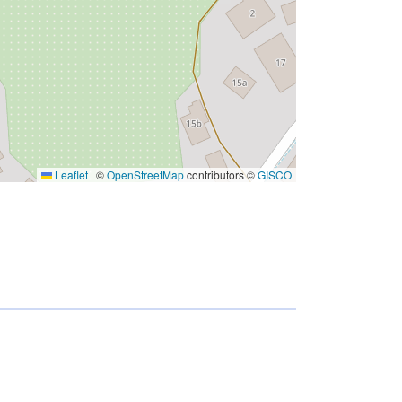
Leaflet
|
©
OpenStreetMap
contributors ©
GISCO