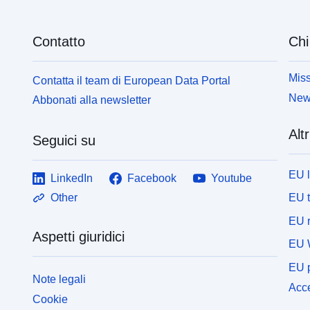
Contatto
Chi
Miss
Contatta il team di European Data Portal
News
Abbonati alla newsletter
Altr
Seguici su
EU 
LinkedIn
Facebook
Youtube
EU 
Other
EU r
Aspetti giuridici
EU 
EU p
Note legali
Acce
Cookie