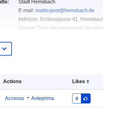
tto:
Stadt Hemsbach
E-mail:
mailto:post@hemsbach.de
Indirizzo:
Schlossgasse 41, Hemsbach, 69502, Deutsc
Dataset Testo del segnaposto del giorno della risoluz
http://www.hemsbach.de
Aggiunta a data.europa.eu:
21
February 2026
Aggiornato su data.europa.eu:
16
May 2026
Actions
Likes
Coordinate:
[ [ 8.6569367,
Accesso
Anteprima
0
49.5923109 ], [ 8.6578524,
49.5923109 ], [ 8.6578524,
49.591742 ], [ 8.6569367,
49.591742 ], [ 8.6569367,
49.5923109 ] ]
Tipo:
Polygon