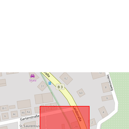
Conforme a:
uriRef: