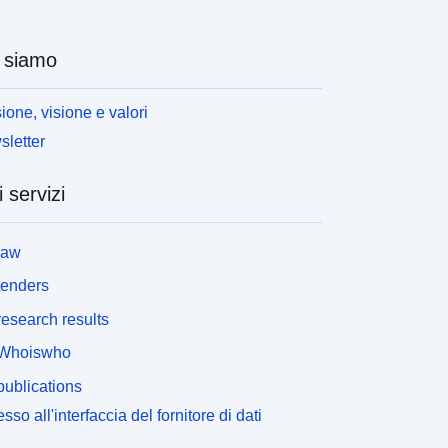
 siamo
ione, visione e valori
letter
i servizi
law
tenders
esearch results
Whoiswho
ublications
sso all'interfaccia del fornitore di dati