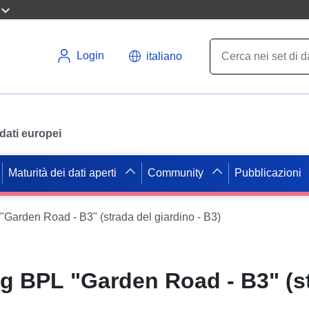
Login
italiano
i dati europei
Maturità dei dati aperti
Community
Pubblicazioni
arden Road - B3" (strada del giardino - B3)
 BPL "Garden Road - B3" (st