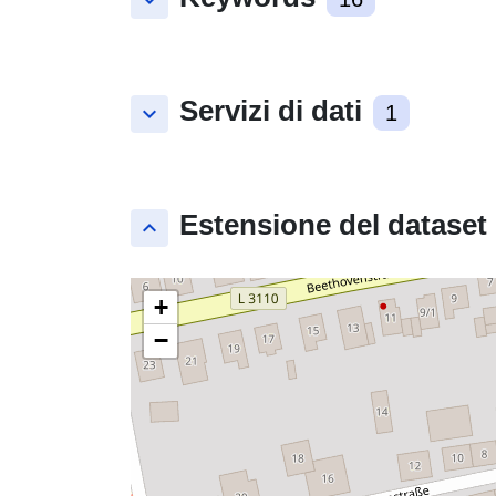
keyboard_arrow_down
Servizi di dati
keyboard_arrow_down
1
Estensione del dataset
keyboard_arrow_up
+
−