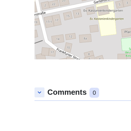
Comments
keyboard_arrow_down
0