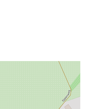
Risorsa:
http://data.europa.eu/eli/reg/2009/97
6
http://data.europa.eu/88u/dataset/ff8
28c46-dfb4-42b6-9e02-
eaace78d403f