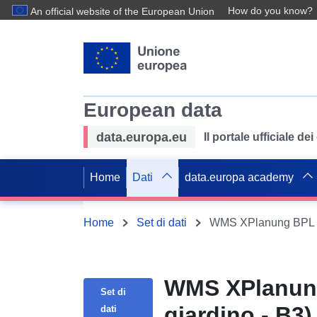
How do you know?
An official website of the European Union
European data
data.europa.eu
Il portale ufficiale de
Home
Dati
data.europa academy
Home
Set di dati
WMS XPlanung BPL "G
WMS XPlanung
Set di
giardino - B3)
dati