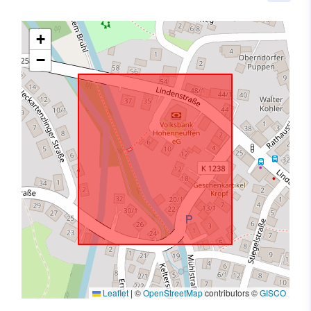
+
−
Leaflet
|
©
OpenStreetMap
contributors ©
GISCO