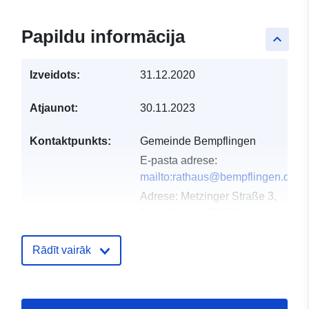
Papildu informācija
keyboard_arrow_up
Izveidots:
31.12.2020
Atjaunot:
30.11.2023
Kontaktpunkts:
Gemeinde Bempflingen
E-pasta adrese:
mailto:rathaus@bempflingen.de
Adrese:
Metzinger Straße 3,
Bempflingen, 72658,
Deutschland
URL:
Rādīt vairāk
http://www.bempflingen.de
Kataloga
Pievienots data.europa.eu:
23 Feb