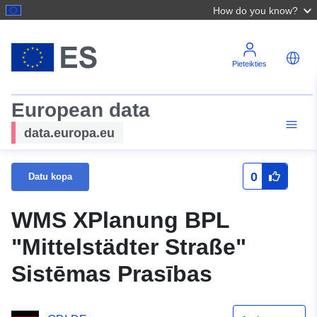
How do you know?
Pieteikties
European data
data.europa.eu
0
Datu kopa
WMS XPlanung BPL
"Mittelstädter Straße"
Sistēmas Prasības