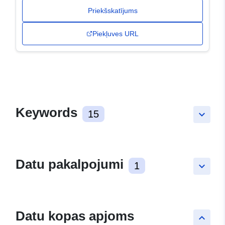
Priekšskatījums
Piekļuves URL
Keywords
15
keyboard_arrow_down
Datu pakalpojumi
1
keyboard_arrow_down
Datu kopas apjoms
keyboard_arrow_up