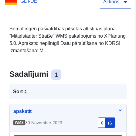
GDI-DE
Actions
Bempflingen pašvaldības pilsētas attīstības plāna
“Mittelstädter Straße” WMS pakalpojums no XPlanung
5.0. Apraksts: nepilnīgi! Datu pārsūtīšana no KDRS! ;
Izmantošana: MI.
Sadalījumi
1
Sort
apskatīt
30 November 2023
WMS
0