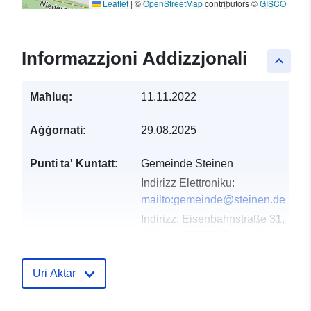
Leaflet
|
©
OpenStreetMap
contributors ©
GISCO
Informazzjoni Addizzjonali
keyboard_arrow_up
Maħluq:
11.11.2022
Aġġornati:
29.08.2025
Punti ta' Kuntatt:
Gemeinde Steinen
Indirizz Elettroniku:
mailto:gemeinde@steinen.de
Indirizz:
Eisenbahnstraße 31,
Steinen, 79585, Deutschland
URL:
http://www.steinen.de
Uri Aktar
Reġistru tal-
Miżjud ma’ data.europa.eu:
Katalgu:
13 December 2025