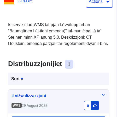
GDI-DE
Actions
Is-servizz tad-WMS tal-pjan ta’ żvilupp urban
“Baumgärten I (it-tieni emenda)” tal-muniċipalità ta’
Steinen minn XPlanung 5.0. Deskrizzjoni: OT
Höllstein, emenda parzjali tar-regolamenti dwar il-bini.
Distribuzzjonijiet
1
Sort
il-viżwalizzazzjoni
29 August 2025
WMS
0