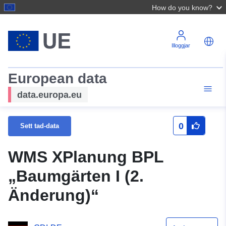
How do you know?
Illoggjar
European data
data.europa.eu
0
Sett tad-data
WMS XPlanung BPL
„Baumgärten I (2.
Änderung)“