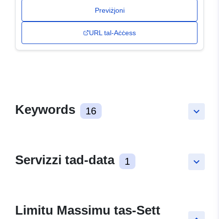
Previżjoni
URL tal-Aċċess
Keywords
16
keyboard_arrow_down
Servizzi tad-data
1
keyboard_arrow_down
Limitu Massimu tas-Sett