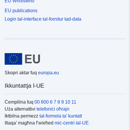
EU Whoiswho
EU publications
Login tal-interface tal-fornitur tad-data
Skopri aktar fuq
europa.eu
Ikkuntattja l-UE
Ċemplilna fuq
00 800 6 7 8 9 10 11
Uża alternattivi
telefoniċi oħrajn
Iktbilna permezz
tal-formola ta’ kuntatt
Iltaqa’ magħna f’wieħed
miċ-ċentri tal-UE