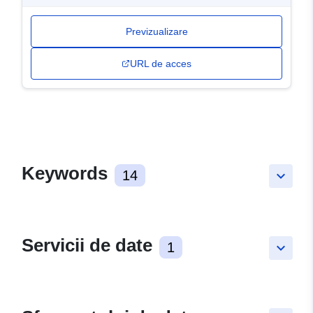
Previzualizare
URL de acces
Keywords
14
keyboard_arrow_down
Servicii de date
1
keyboard_arrow_down