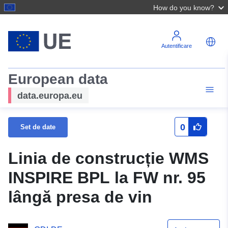
How do you know?
Autentificare
European data
data.europa.eu
0
Set de date
Linia de construcție WMS
INSPIRE BPL la FW nr. 95
lângă presa de vin