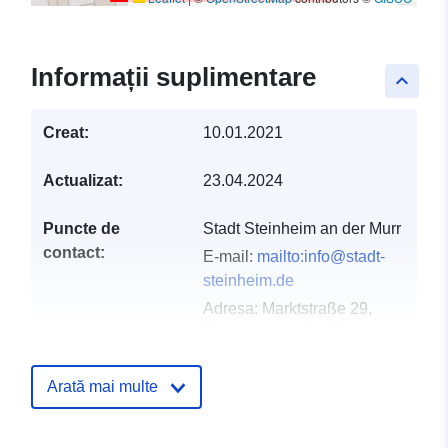
Informații suplimentare
keyboard_arrow_up
Creat:
10.01.2021
Actualizat:
23.04.2024
Puncte de
Stadt Steinheim an der Murr
contact:
E-mail:
mailto:info@stadt-
steinheim.de
Adresa:
Marktstraße 29,
Steinheim an der Murr,
71711, Deutschland
Adresă URL:
Arată mai multe
http://www.stadt-
steinheim.de