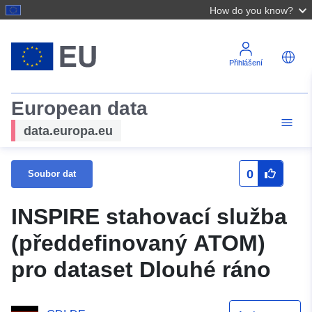
How do you know?
Přihlášení
European data
data.europa.eu
0
Soubor dat
INSPIRE stahovací služba
(předdefinovaný ATOM)
pro dataset Dlouhé ráno