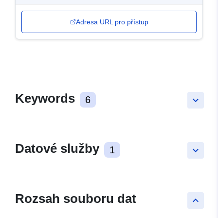
Adresa URL pro přístup
Keywords
6
keyboard_arrow_down
Datové služby
1
keyboard_arrow_down
Rozsah souboru dat
keyboard_arrow_up