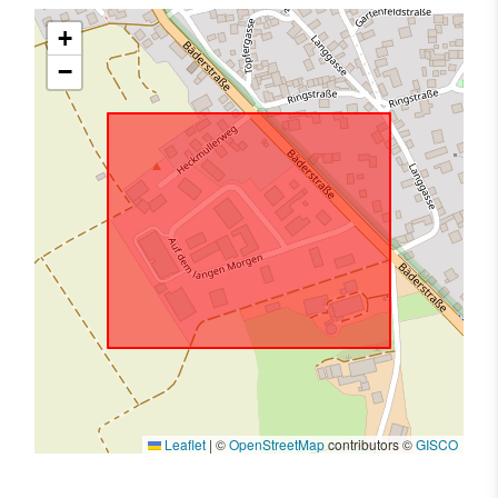
+
−
Leaflet
|
©
OpenStreetMap
contributors ©
GISCO