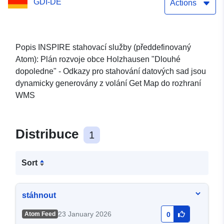
GDI-DE
Actions
Popis INSPIRE stahovací služby (předdefinovaný
Atom): Plán rozvoje obce Holzhausen "Dlouhé
dopoledne" - Odkazy pro stahování datových sad jsou
dynamicky generovány z volání Get Map do rozhraní
WMS
Distribuce
1
Sort
stáhnout
23 January 2026
Atom Feed
0