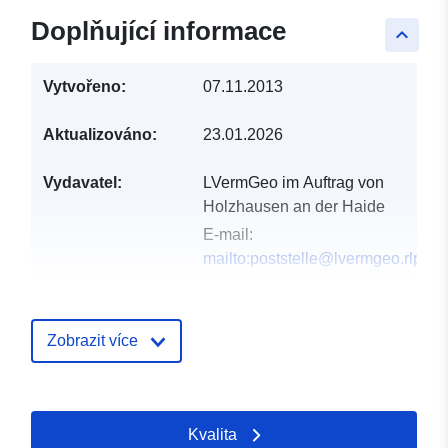
Doplňující informace
keyboard_arrow_up
Vytvořeno:
07.11.2013
Aktualizováno:
23.01.2026
Vydavatel:
LVermGeo im Auftrag von
Holzhausen an der Haide
E-mail:
mailto:poststelle@lvermgeo.rlp.de
Katalogový
Přidáno do data.europa.eu:
záznam:
21 February 2026
Zobrazit více
Aktualizace údajů.europa.eu:
16 May 2026
Kvalita
Místní:
Souřadnice:
[ [ 7.90571,