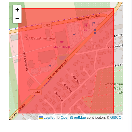
+
−
Leaflet
|
©
OpenStreetMap
contributors ©
GISCO