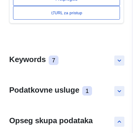
URL za pristup
Keywords
7
keyboard_arrow_down
Podatkovne usluge
1
keyboard_arrow_down
Opseg skupa podataka
keyboard_arrow_up