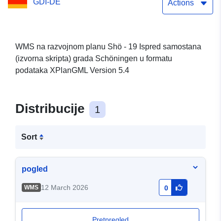
GDI-DE
Actions
WMS na razvojnom planu Shö - 19 Ispred samostana
(izvorna skripta) grada Schöningen u formatu
podataka XPlanGML Version 5.4
Distribucije
1
Sort
pogled
12 March 2026
WMS
0
Pretpregled