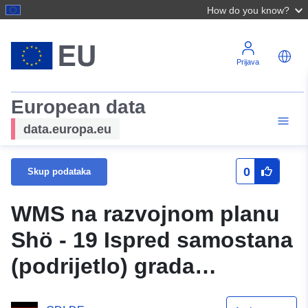
How do you know?
Prijava
European data
data.europa.eu
0
Skup podataka
WMS na razvojnom planu
Shö - 19 Ispred samostana
(podrijetlo) grada
Schöningen