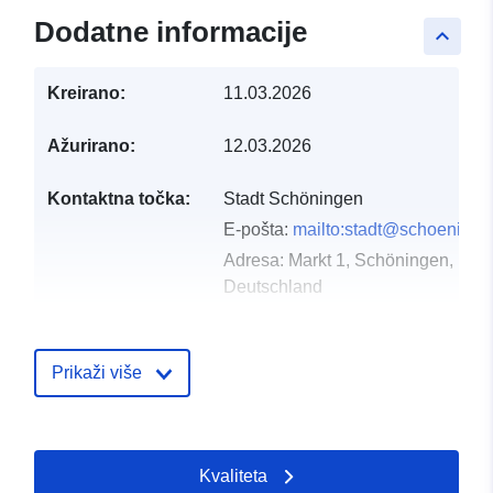
Dodatne informacije
keyboard_arrow_up
Kreirano:
11.03.2026
Ažurirano:
12.03.2026
Kontaktna točka:
Stadt Schöningen
E-pošta:
mailto:stadt@schoeninge
Adresa:
Markt 1, Schöningen, D-3
Deutschland
URL:
https://www.schoeningen.de/leben
wohnen/bauleitplanung/bauleitplae
Prikaži više
Kataloški
Dodano u data.europa.eu:
16 May
registar:
Ažurirano na temelju podataka.eu
Kvaliteta
16 May 2026