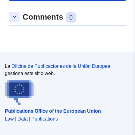
Espacial:
Coordenadas:
[ [
9.40253988, 48.87300979 ],
Comments
keyboard_arrow_down
[ 9.40453483, 48.87300979
0
], [ 9.40453483,
48.87182382 ], [
9.40253988, 48.87182382 ],
[ 9.40253988, 48.87300979
] ]
Tipo:
Polygon
La
Oficina de Publicaciones de la Unión Europea
gestiona este sitio web.
Recursos
espacial:
uriRef:
http://data.europa.eu/88u/dataset/ff
2330-4427-bfac-35eaa6acf676
Publications Office of the European Union
Law | Data | Publications