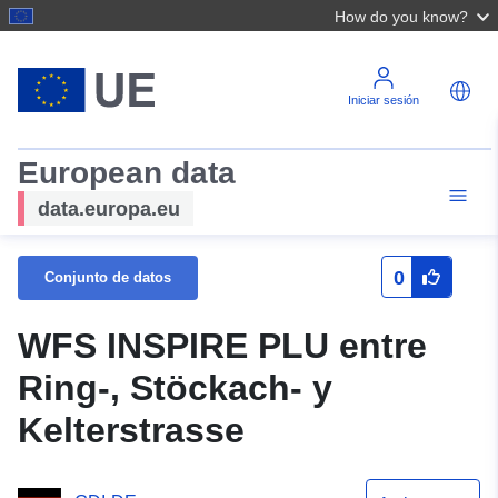
How do you know?
Iniciar sesión
European data
data.europa.eu
0
Conjunto de datos
WFS INSPIRE PLU entre
Ring-, Stöckach- y
Kelterstrasse