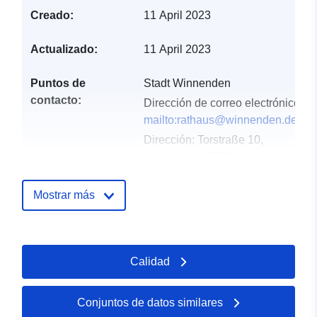
Creado:
11 April 2023
Actualizado:
11 April 2023
Puntos de
Stadt Winnenden
contacto:
Dirección de correo electrónico:
mailto:rathaus@winnenden.de
Dirección:
Torstraße 10,
Winnenden, 71364,
Deutschland
URL:
http://www.winnenden.de
Mostrar más
Registro del
Añadido a data.europa.eu:
21
catálogo:
February 2026
Calidad
Actualizado en data.europa.eu:
02 April 2026
Conjuntos de datos similares