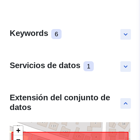
Keywords
6
keyboard_arrow_down
Servicios de datos
1
keyboard_arrow_down
Extensión del conjunto de
keyboard_arrow_up
datos
+
−