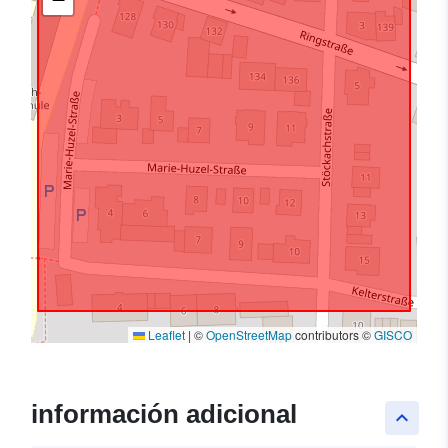
Leaflet
|
©
OpenStreetMap
contributors ©
GISCO
información adicional
keyboard_arrow_up