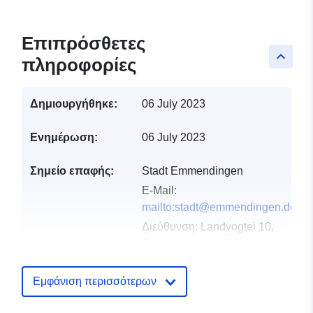
Επιπρόσθετες
keyboard_arrow_up
πληροφορίες
Δημιουργήθηκε:
06 July 2023
Ενημέρωση:
06 July 2023
Σημείο επαφής:
Stadt Emmendingen
E-Mail:
mailto:stadt@emmendingen.de
Διεύθυνση:
Landvogtei 10,
Emmendingen, 79312,
Deutschland
Διεύθυνση URL:
Εμφάνιση περισσότερων
http://www.emmendingen.de