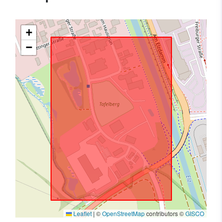
+
−
Leaflet
|
©
OpenStreetMap
contributors ©
GISCO