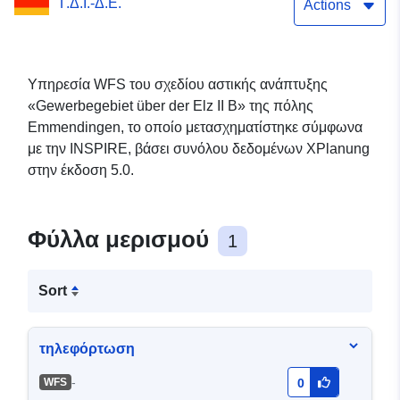
Γ.Δ.Ι.-Δ.Ε.
Actions
Υπηρεσία WFS του σχεδίου αστικής ανάπτυξης
«Gewerbegebiet über der Elz II B» της πόλης
Emmendingen, το οποίο μετασχηματίστηκε σύμφωνα
με την INSPIRE, βάσει συνόλου δεδομένων XPlanung
στην έκδοση 5.0.
Φύλλα μερισμού
1
Sort
τηλεφόρτωση
-
WFS
0