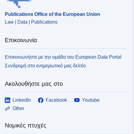
Συμμόρφωση με:
Πόρος:
http://data.europa.eu/eli/reg/2009/
Publications Office of the European Union
Law | Data | Publications
uriRef:
http://data.europa.eu/88u/dataset/f
e224-4c70-a817-53f3f958e2eb
Επικοινωνία
Επικοινωνήστε με την ομάδα του European Data Portal
Συνδρομή στο ενημερωτικό μας δελτίο
Ακολουθήστε μας στο
LinkedIn
Facebook
Youtube
Other
Νομικές πτυχές