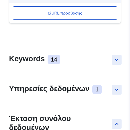
URL πρόσβασης
Keywords
14
keyboard_arrow_down
Υπηρεσίες δεδομένων
1
keyboard_arrow_down
Έκταση συνόλου
keyboard_arrow_up
δεδομένων