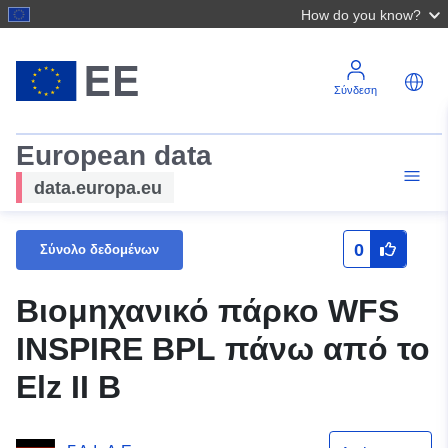
How do you know?
Σύνδεση
European data
data.europa.eu
0
Σύνολο δεδομένων
Βιομηχανικό πάρκο WFS
INSPIRE BPL πάνω από το
Elz II B