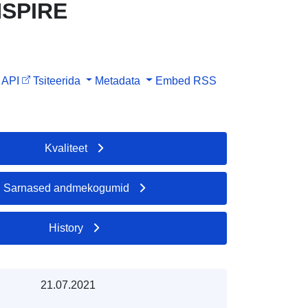
NSPIRE
API
Tsiteerida
Metadata
Embed
RSS
Kvaliteet
Sarnased andmekogumid
History
21.07.2021