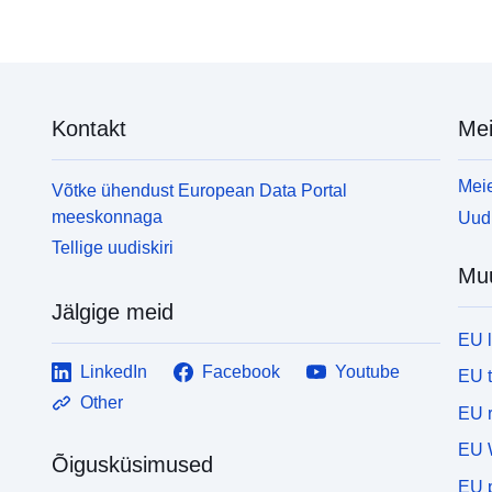
Kontakt
Mei
Meie
Võtke ühendust European Data Portal
meeskonnaga
Uudi
Tellige uudiskiri
Mu
Jälgige meid
EU 
LinkedIn
Facebook
Youtube
EU 
Other
EU r
EU 
Õigusküsimused
EU p