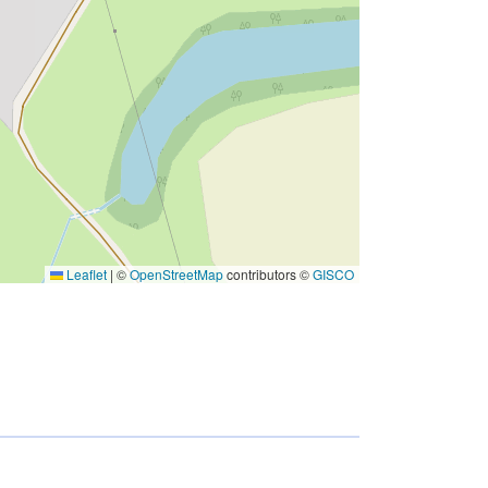
Leaflet
|
©
OpenStreetMap
contributors ©
GISCO