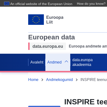
How do you know?
An official website of the European Union
European data
data.europa.eu
Euroopa andmete ame
data.europa
Avaleht
Andmed
akadeemia
Home
Andmekogumid
INSPIRE te