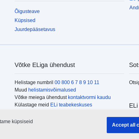
Andm
Õigusteave
Küpsised
Juurdepääsetavus
Võtke ELiga ühendust
Sot
Helistage numbril
00 800 6 7 8 9 10 11
Otsi
Muud
helistamisvõimalused
Võtke meiega ühendust
kontaktvormi kaudu
Külastage meid
ELi teabekeskuses
ELi
tame küpsiseid
Otsi
Accept all 