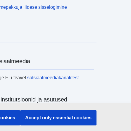
epakkuja liidese sisselogimine
siaalmeedia
ge ELi teavet
sotsiaalmeediakanalitest
 institutsioonid ja asutused
ge kõiki ELi institutsioone ja ameteid
cookies
Accept only essential cookies