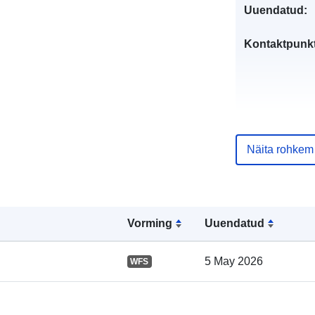
Uuendatud:
Kontaktpunkt
Näita rohkem
Kataloogi kirj
Vorming
Uuendatud
5 May 2026
WFS
Geograafiline
ulatus: