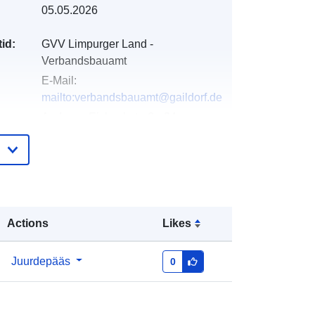
05.05.2026
id:
GVV Limpurger Land -
Verbandsbauamt
E-Mail:
mailto:verbandsbauamt@gaildorf.de
Aadress:
Eisbachstraße 24,
Sulzbach-Laufen, 74429,
Deutschland
URL:
http://www.sulzbach-laufen.de
e:
Lisatud andmetele.europa.eu:
17
Actions
Likes
December 2025
Ajakohastatud veebisaidil Data.europa.eu:
08 August 2026
Juurdepääs
0
Koordinaadid:
[ [ 9.8734701,
48.9282932 ], [ 9.8744587,