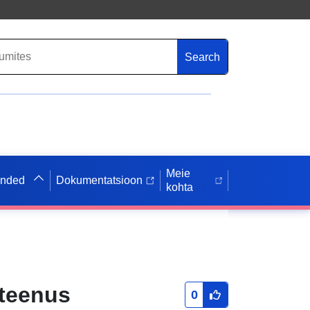
Search
Meie
anded
Dokumentatsioon
kohta
 teenus
0