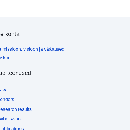
e kohta
 missioon, visioon ja väärtused
skiri
ud teenused
law
tenders
esearch results
Whoiswho
ublications