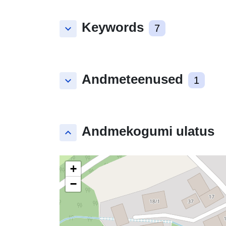
Keywords
keyboard_arrow_down
7
Andmeteenused
keyboard_arrow_down
1
Andmekogumi ulatus
keyboard_arrow_up
+
−