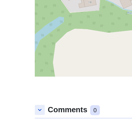
Comments
keyboard_arrow_down
0