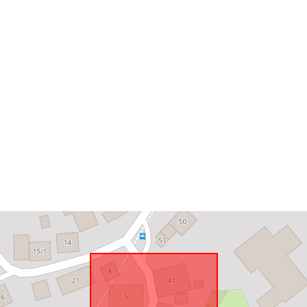
Vastab:
uriRef: