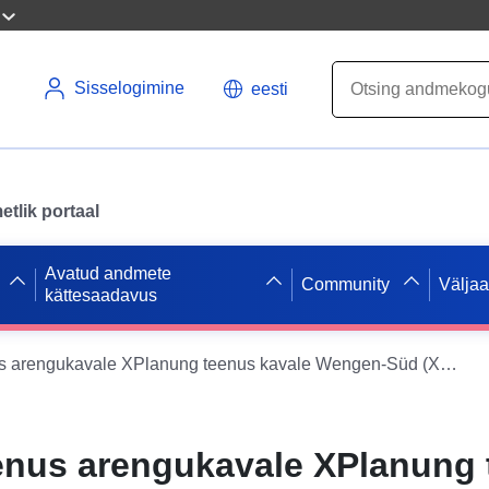
Sisselogimine
eesti
tlik portaal
Avatud andmete
Community
Välja
kättesaadavus
INSPIRE teenus arengukavale XPlanung teenus kavale Wengen-Süd (XPlanGML 5.0.1) (INSPIRE GML)
enus arengukavale XPlanung