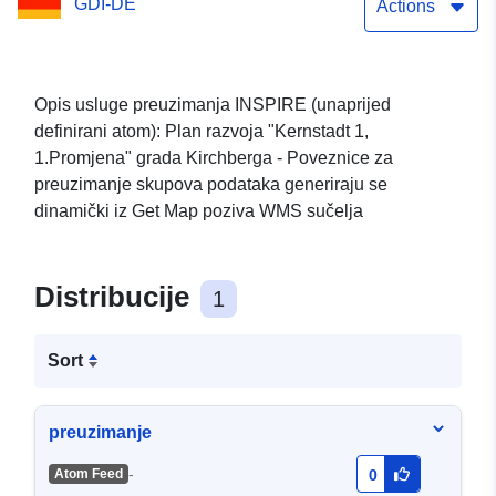
GDI-DE
Actions
Opis usluge preuzimanja INSPIRE (unaprijed
definirani atom): Plan razvoja "Kernstadt 1,
1.Promjena" grada Kirchberga - Poveznice za
preuzimanje skupova podataka generiraju se
dinamički iz Get Map poziva WMS sučelja
Distribucije
1
Sort
preuzimanje
-
Atom Feed
0