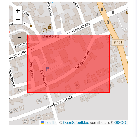
+
−
Leaflet
|
©
OpenStreetMap
contributors ©
GISCO