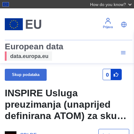
How do you know?
Prijava
European data
data.europa.eu
0
Skup podataka
INSPIRE Usluga
preuzimanja (unaprijed
definirana ATOM) za skup
podataka Kernstadt 1 1.