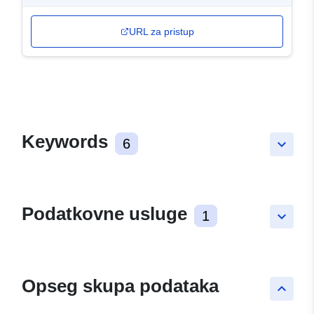
URL za pristup
Keywords
6
keyboard_arrow_down
Podatkovne usluge
1
keyboard_arrow_down
Opseg skupa podataka
keyboard_arrow_up