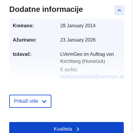
Dodatne informacije
keyboard_arrow_up
Kreirano:
28 January 2014
Ažurirano:
23 January 2026
Izdavač:
LVermGeo im Auftrag von
Kirchberg (Hunsrück)
E-pošta:
mailto:poststelle@lvermgeo.rlp.de
Kataloški
Dodano u data.europa.eu:
21 Febr
registar:
2026
Prikaži više
Ažurirano na temelju podataka.eu
02 April 2026
Kvaliteta
Prostorno:
Koordinate:
[ [ 7.40553,