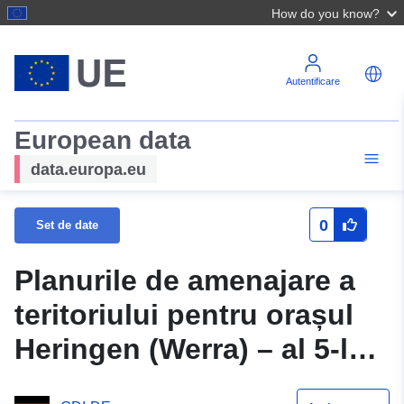
How do you know?
Autentificare
European data
data.europa.eu
0
Set de date
Planurile de amenajare a
teritoriului pentru orașul
Heringen (Werra) – al 5-lea
amendament – Gemarkung