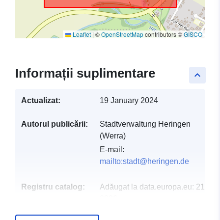
Leaflet
|
©
OpenStreetMap
contributors ©
GISCO
Informații suplimentare
keyboard_arrow_up
Actualizat:
19 January 2024
Autorul publicării:
Stadtverwaltung Heringen
(Werra)
E-mail:
mailto:stadt@heringen.de
Registru catalog:
Adăugat la data.europa.eu:
21 Feb
2026
Informații actualizate la data a.eur