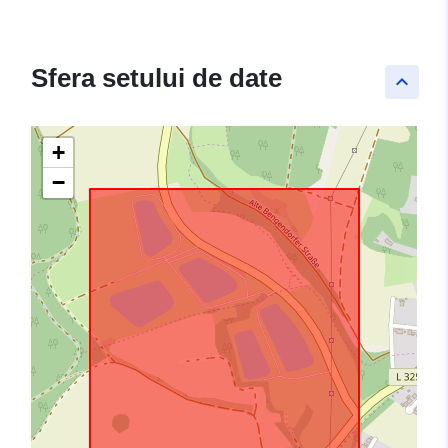
Sfera setului de date
keyboard_arrow_up
+
−