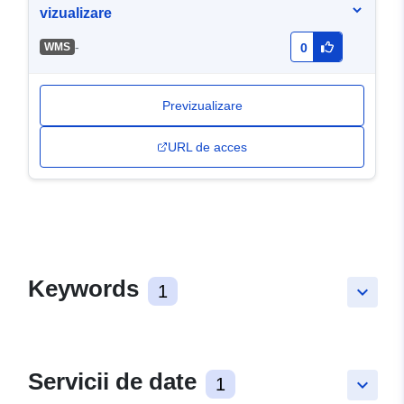
vizualizare
-
WMS
0
Previzualizare
URL de acces
Keywords
1
keyboard_arrow_down
Servicii de date
1
keyboard_arrow_down