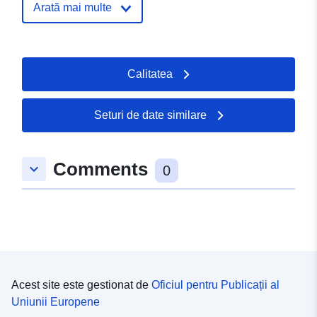
02 April 2026
Arată mai multe
Spațial:
Coordonate:
[ [ 9.973,
50.8851 ], [ 9.98455,
Calitatea
50.8851 ], [ 9.98455,
50.8777 ], [ 9.973, 50.8777 ],
[ 9.973, 50.8851 ] ]
Seturi de date similare
Tip:
Polygon
Comments
keyboard_arrow_down
Resursă spațială:
0
uriRef:
http://data.europa.eu/88u/dataset/f
6a62-4f10-6fc2-2043daa73e72
Acest site este gestionat de
Oficiul pentru Publicații al
Uniunii Europene