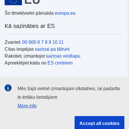
Šo tīmekļvietni pārvalda
europa.eu
Kā sazināties ar ES
Zvaniet:
00 800 6 7 8 9 10 11
Citas iespējas
saziņai pa tālruni
Rakstiet, izmantojot
saziņas veidlapu
Apmeklējiet kādu no
ES centriem
Sociālie mediji
Mēs šajā vietnē izmantojam sīkdatnes, lai padarītu
ES konti
sociālajos medijos
to ērtāku lietotājiem
More info
ES iestādes un struktūras
Accept all cookies