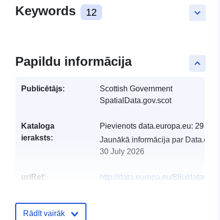
Keywords
12
keyboard_arrow_down
Papildu informācija
keyboard_arrow_up
Publicētājs:
Scottish Government
SpatialData.gov.scot
Kataloga
Pievienots data.europa.eu:
29 Jul
ieraksts:
Jaunākā informācija par Data.euro
30 July 2026
uriRef:
http://data.europa.eu/88u/dataset/f
smf-public-access-rural
Rādīt vairāk