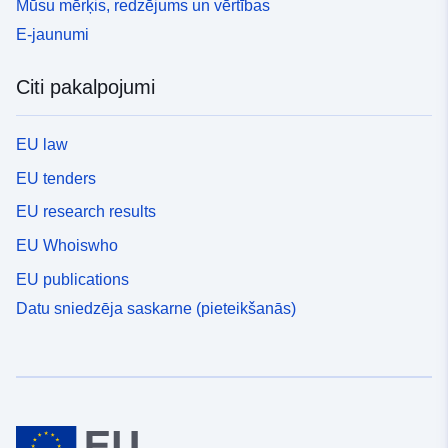
Mūsu mērķis, redzējums un vērtības
E-jaunumi
Citi pakalpojumi
EU law
EU tenders
EU research results
EU Whoiswho
EU publications
Datu sniedzēja saskarne (pieteikšanās)