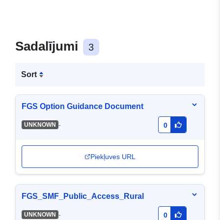
Sadalījumi
3
Sort
FGS Option Guidance Document
-
UNKNOWN
0
Piekļuves URL
FGS_SMF_Public_Access_Rural
-
UNKNOWN
0