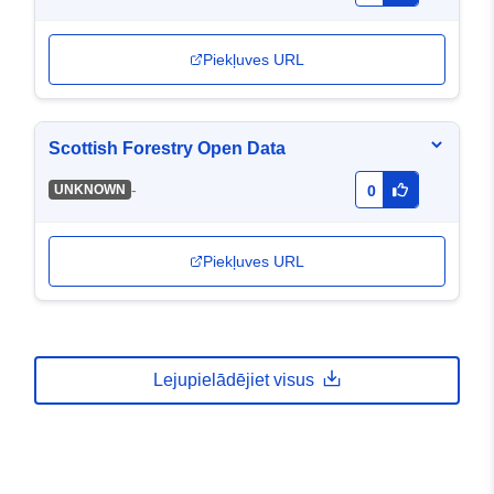
Piekļuves URL
Scottish Forestry Open Data
-
UNKNOWN
0
Piekļuves URL
Lejupielādējiet visus