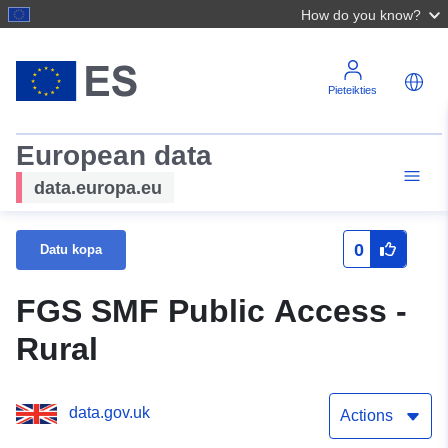
How do you know?
Pieteikties
European data
data.europa.eu
0
Datu kopa
FGS SMF Public Access -
Rural
data.gov.uk
Actions