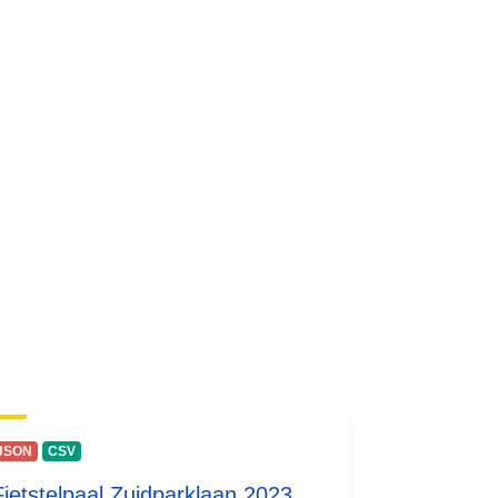
JSON
CSV
Fietstelpaal Zuidparklaan 2023