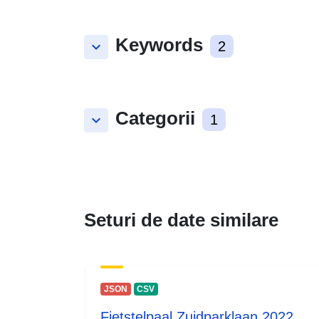
Keywords
keyboard_arrow_down
2
Categorii
keyboard_arrow_down
1
Seturi de date similare
JSON
CSV
Fietstelpaal Zuidparklaan 2022