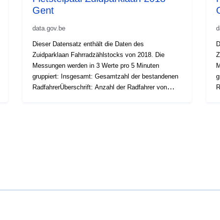
Gent
data.gov.be
d
Dieser Datensatz enthält die Daten des
D
Zuidparklaan Fahrradzählstocks von 2018. Die
Z
Messungen werden in 3 Werte pro 5 Minuten
M
gruppiert: Insgesamt: Gesamtzahl der bestandenen
g
RadfahrerÜberschrift: Anzahl der Radfahrer von
R
Sint-Lievenspoort zum Woodrow Wilsonplein Anzahl
S
der Radfahrer, die vom Woodrow Wilsonplein nach
d
Sint-Lievenspoort gewandert sindOrt der Zählstelle:
S
https://data.stad.gent/explore/dataset/fietstelpalen-
h
gent/Tabelle/ Kein Datenwert: NaN Termine sind ab
g
1/10 verfügbar