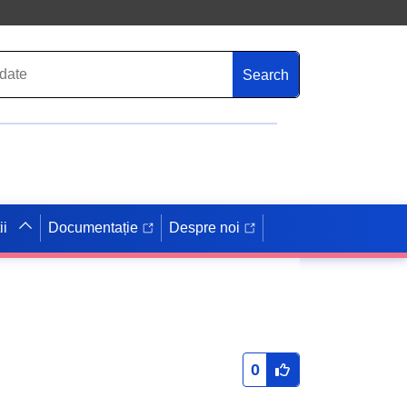
Search
ii
Documentație
Despre noi
0