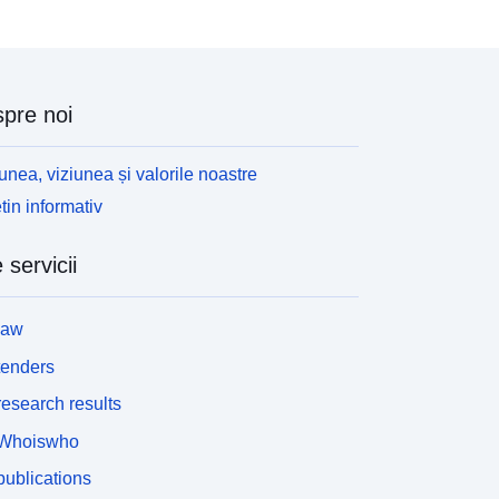
pre noi
unea, viziunea și valorile noastre
tin informativ
 servicii
law
tenders
esearch results
Whoiswho
ublications