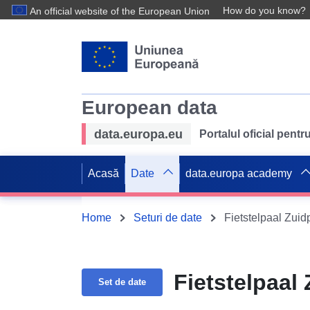
How do you know?
An official website of the European Union
European data
data.europa.eu
Portalul oficial pent
Acasă
Date
data.europa academy
Home
Seturi de date
Fietstelpaal Zui
Fietstelpaal
Set de date