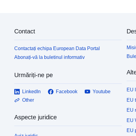
Contact
Des
Misi
Contactați echipa European Data Portal
Bule
Abonați-vă la buletinul informativ
Alte
Urmăriți-ne pe
EU 
LinkedIn
Facebook
Youtube
EU 
Other
EU r
Aspecte juridice
EU 
EU p
Aviz juridic