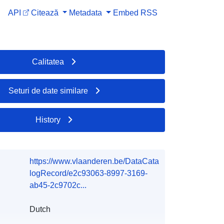
API
Citează
Metadata
Embed
RSS
Calitatea
Seturi de date similare
History
https://www.vlaanderen.be/DataCata
logRecord/e2c93063-8997-3169-
ab45-2c9702c...
Dutch