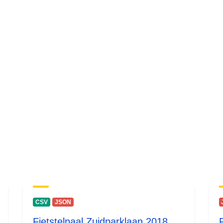
acces:
CSV
JSON
Fietstelpaal Zuidparklaan 2018