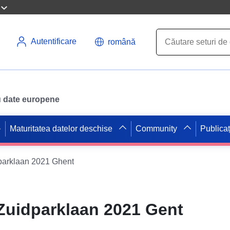
Autentificare
română
ru date europene
Maturitatea datelor deschise
Community
Publicaț
dparklaan 2021 Ghent
 Zuidparklaan 2021 Gent