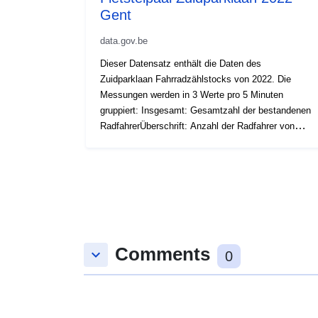
Gent
data.gov.be
Dieser Datensatz enthält die Daten des
Zuidparklaan Fahrradzählstocks von 2022. Die
Messungen werden in 3 Werte pro 5 Minuten
gruppiert: Insgesamt: Gesamtzahl der bestandenen
RadfahrerÜberschrift: Anzahl der Radfahrer von
Sint-Lievenspoort zum Woodrow Wilsonplein Anzahl
der Radfahrer, die vom Woodrow Wilsonplein nach
Sint-Lievenspoort gewandert sindOrt der Zählstelle:
https://data.stad.gent/explore/dataset/fietstelpalen-
gent/Tabelle/ Kein Datenwert: NaN Keine Termine
verfügbar von 3/1 bis 12/1
Comments
keyboard_arrow_down
0