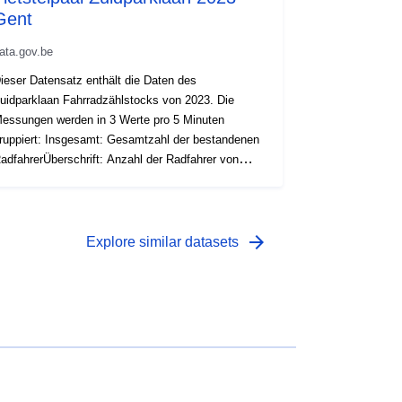
Gent
ata.gov.be
ieser Datensatz enthält die Daten des
uidparklaan Fahrradzählstocks von 2023. Die
essungen werden in 3 Werte pro 5 Minuten
ruppiert: Insgesamt: Gesamtzahl der bestandenen
adfahrerÜberschrift: Anzahl der Radfahrer von
int-Lievenspoort zum Woodrow Wilsonplein Anzahl
er Radfahrer, die vom Woodrow Wilsonplein nach
int-Lievenspoort gewandert sindOrt der Zählstelle:
ttps://data.stad.gent/explore/dataset/fietstelpalen-
arrow_forward
Explore similar datasets
ent/Tabelle/ Kein Datenwert: NaN