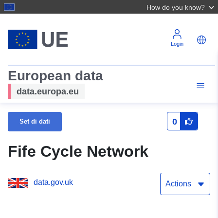
How do you know?
Login
European data
data.europa.eu
0
Set di dati
Fife Cycle Network
data.gov.uk
Actions