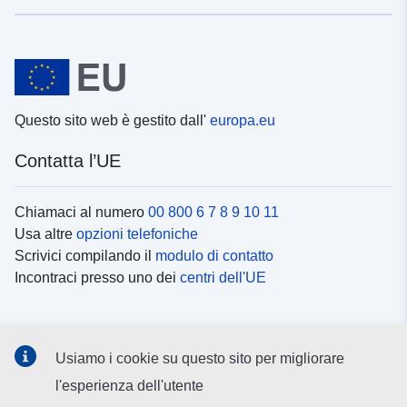
Questo sito web è gestito dall'
europa.eu
Contatta l’UE
Chiamaci al numero
00 800 6 7 8 9 10 11
Usa altre
opzioni telefoniche
Scrivici compilando il
modulo di contatto
Incontraci presso uno dei
centri dell'UE
Social media
Usiamo i cookie su questo sito per migliorare
Cerca i
canali social
l'esperienza dell'utente