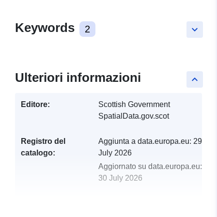
Keywords
2
keyboard_arrow_down
Ulteriori informazioni
keyboard_arrow_up
Editore:
Scottish Government
SpatialData.gov.scot
Registro del
Aggiunta a data.europa.eu:
29
catalogo:
July 2026
Aggiornato su data.europa.eu:
30 July 2026
uriRef:
http://data.europa.eu/88u/dataset/fi
cycle-network