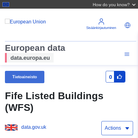
How do you know?
Sisäänkirjautuminen
European data
data.europa.eu
0
Tietoaineisto
Fife Listed Buildings
(WFS)
data.gov.uk
Actions