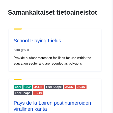
Samankaltaiset tietoaineistot
School Playing Fields
data.gov.uk
Provide outdoor recreation facilities for use within the
education sector and are recorded as polygons
CSV
CSV
JSON
Esri Shape
JSON
JSON
...
Esri Shape
JSON
Pays de la Loiren postinumeroiden
virallinen kanta