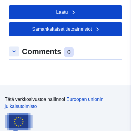
Laatu
Samankaltaiset tietoaineistot
Comments
keyboard_arrow_down
0
Tätä verkkosivustoa hallinnoi
Euroopan unionin
julkaisutoimisto