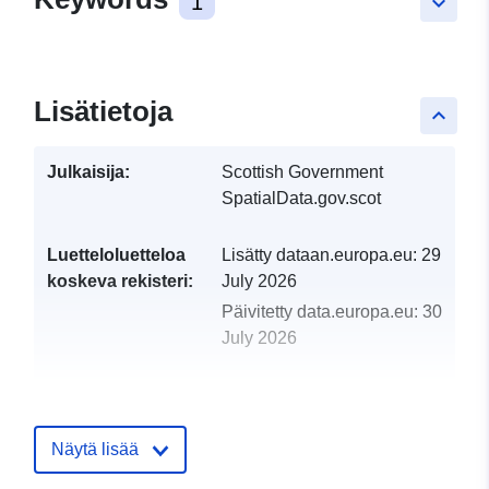
1
keyboard_arrow_down
Lisätietoja
keyboard_arrow_up
Julkaisija:
Scottish Government
SpatialData.gov.scot
Luetteloluetteloa
Lisätty dataan.europa.eu:
29
koskeva rekisteri:
July 2026
Päivitetty data.europa.eu:
30
July 2026
uriRef:
http://data.europa.eu/88u/dataset/fi
listed-buildings-wfs
Näytä lisää