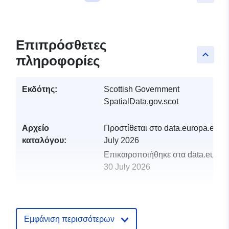
Επιπρόσθετες
keyboard_arrow_up
πληροφορίες
Εκδότης:
Scottish Government
SpatialData.gov.scot
Αρχείο
Προστίθεται στο data.europa.eu:
2
καταλόγου:
July 2026
Επικαιροποιήθηκε στα data.europa
30 July 2026
uriRef:
http://data.europa.eu/88u/dataset/fi
polling-places-wfs1
Εμφάνιση περισσότερων