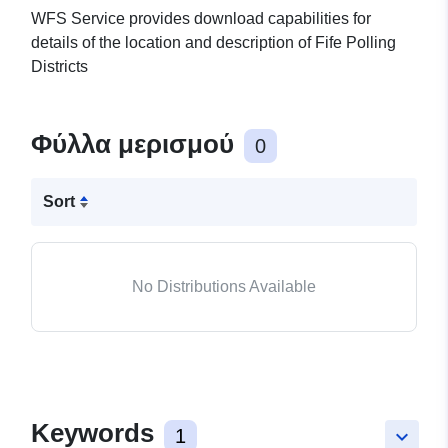
WFS Service provides download capabilities for
details of the location and description of Fife Polling
Districts
Φύλλα μερισμού
0
Sort
No Distributions Available
Keywords
1
keyboard_arrow_down