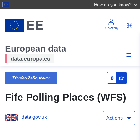
How do you know?
Σύνδεση
European data
data.europa.eu
0
Σύνολο δεδομένων
Fife Polling Places (WFS)
data.gov.uk
Actions