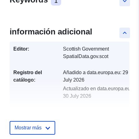
1
keyboard_arrow_down
información adicional
keyboard_arrow_up
Editor:
Scottish Government
SpatialData.gov.scot
Registro del
Añadido a data.europa.eu:
29
catálogo:
July 2026
Actualizado en data.europa.eu:
30 July 2026
uriRef:
http://data.europa.eu/88u/dataset/fi
secondary-school-catchments-wfs
Mostrar más