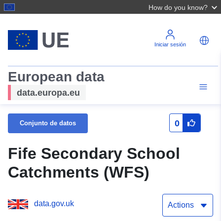
How do you know?
Iniciar sesión
European data
data.europa.eu
0
Conjunto de datos
Fife Secondary School
Catchments (WFS)
data.gov.uk
Actions