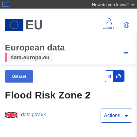
How do you know?
Logga in
European data
data.europa.eu
0
Dataset
Flood Risk Zone 2
data.gov.uk
Actions