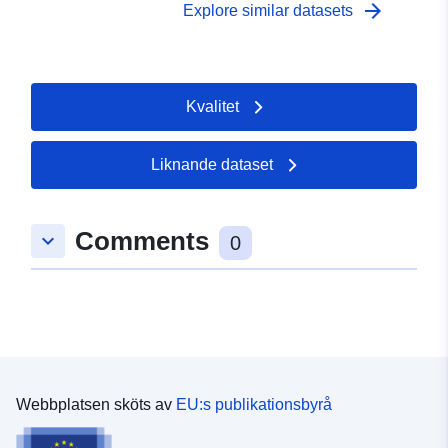
arrow_forward
Explore similar datasets
Kvalitet
Liknande dataset
Comments
keyboard_arrow_down
0
Webbplatsen sköts av
EU:s publikationsbyrå