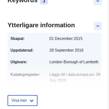
Keywords
3
keyboard_arrow_down
Ytterligare information
keyboard_arrow_up
Skapat:
01 December 2015
Uppdaterad:
28 September 2016
Utgivare:
London Borough of Lambeth
Katalogregister:
Läggs till i data.europa.eu:
29
July 2026
Uppdaterad på data.europa.eu:
30 July 2026
Visa mer
uriRef:
http://data.europa.eu/88u/dataset/f