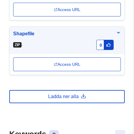
Access URL
Shapefile
-
ZIP
0
Access URL
Ladda ner alla