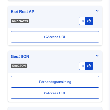
Esri Rest API
-
UNKNOWN
0
Access URL
GeoJSON
-
GeoJSON
0
Förhandsgranskning
Access URL