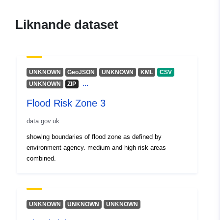
risk-zone-2
Liknande dataset
UNKNOWN
GeoJSON
UNKNOWN
KML
CSV
...
UNKNOWN
ZIP
Flood Risk Zone 3
data.gov.uk
showing boundaries of flood zone as defined by
environment agency. medium and high risk areas
combined.
UNKNOWN
UNKNOWN
UNKNOWN