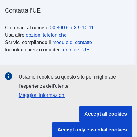
Contatta l’UE
Chiamaci al numero
00 800 6 7 8 9 10 11
Usa altre
opzioni telefoniche
Scrivici compilando il
modulo di contatto
Incontraci presso uno dei
centri dell'UE
Social media
Usiamo i cookie su questo sito per migliorare
Cerca i
canali social
l'esperienza dell'utente
Maggiori informazioni
Istituzioni e organi dell’UE
Accept all cookies
Cerca tutte le istituzioni e gli organi dell’UE
Accept only essential cookies