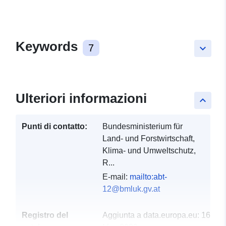
Keywords
7
keyboard_arrow_down
Ulteriori informazioni
keyboard_arrow_up
Punti di contatto:
Bundesministerium für
Land- und Forstwirtschaft,
Klima- und Umweltschutz,
R...
E-mail:
mailto:abt-
12@bmluk.gv.at
Registro del
Aggiunta a data.europa.eu:
16