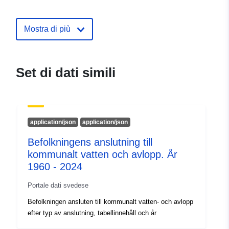
catalogo:
May 2023
Aggiornato su data.europa.eu:
01 March 2026
Mostra di più
uriRef:
http://data.europa.eu/88u/dataset
Set di dati simili
application/json
application/json
Befolkningens anslutning till
kommunalt vatten och avlopp. År
1960 - 2024
Portale dati svedese
Befolkningen ansluten till kommunalt vatten- och avlopp
efter typ av anslutning, tabellinnehåll och år