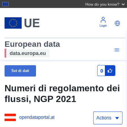
How do you know?
Login
European data
data.europa.eu
0
Set di dati
Numeri di regolamento dei
flussi, NGP 2021
opendataportal.at
Actions