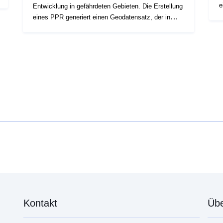
e
Entwicklung in gefährdeten Gebieten. Die Erstellung
m
eines PPR generiert einen Geodatensatz, der in
P
mehrere Datensätze unterteilt ist. Ein und dieselbe
e
PPR umfasst Geodatensätze, die Folgendes
R
enthalten: — Umfang der Exposition gegenüber
G
Risiken, — Sperrzonen des Plans nach
z
Genehmigung. In den PPR-Verordnungen wird
u
zwischen „Bauverbotsgebieten“ („rote Zonen“)
B
unterschieden, wenn die allgemeine Regel das
s
Bauverbot ist; „verschreibungspflichtige Gebiete“,
A
so genannte „blaue Gebiete“, wenn für die Projekte
u
Anforderungen gelten, die auf die Art des Problems
d
und des Risikos zugeschnitten sind, und Bereiche,
od
die nicht unmittelbar gefährdet sind, aber Verboten
i
oder Vorschriften unterliegen. Die Daten sind
e
informativ, und nur Dokumente in Papierform, für die
v
ein Sichtvermerk der Präfektur vorliegt, sind
verbindlich.
Kontakt
Übe