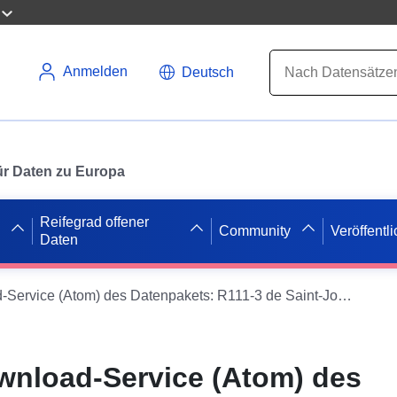
Anmelden
Deutsch
 für Daten zu Europa
Reifegrad offener
Community
Veröffentl
Daten
Einfacher Download-Service (Atom) des Datenpakets: R111-3 de Saint-Joseph-de-Rivière genehmigt am 19/05/1988
wnload-Service (Atom) des