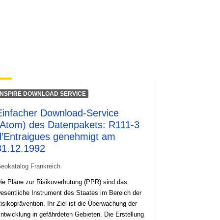
Ressource:
http://inspire.ec.europa.eu/metadata-
codelist/ResourceType/services
INSPIRE DOWNLOAD SERVICE
Einfacher Download-Service
(Atom) des Datenpakets: R111-3
d’Entraigues genehmigt am
31.12.1992
eokatalog Frankreich
ie Pläne zur Risikoverhütung (PPR) sind das
esentliche Instrument des Staates im Bereich der
isikoprävention. Ihr Ziel ist die Überwachung der
ntwicklung in gefährdeten Gebieten. Die Erstellung