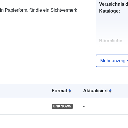
Verzeichnis 
n Papierform, für die ein Sichtvermerk
Kataloge:
Räumliche
Ressource:
Mehr anzeig
Identifikatore
Format
Aktualisiert
uriRef:
-
UNKNOWN