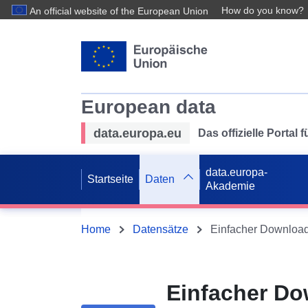
How do you know?
An official website of the European Union
European data
data.europa.eu
Das offizielle Portal
data.europa-
Startseite
Daten
Akademie
Home
Datensätze
Einfacher Do