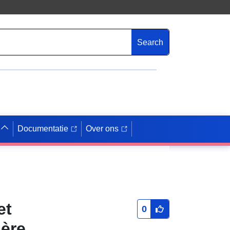
Search
Documentatie
Over ons
et
0
ière