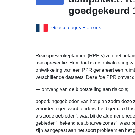
goedgekeurd 
downloadservi
Geocatalogus Frankrijk
de Saint-Jose
Eenvoudige do
datapakket: R
Risicopreventieplannen (RPP’s) zijn het belang
risicopreventie. Hun doel is de ontwikkeling v
goedgekeurd 
ontwikkeling van een PPR genereert een ruimte
verschillende datasets. Dezelfde PPR omvat d
— omvang van de blootstelling aan risico’s;
beperkingsgebieden van het plan zodra deze 
verordeningen wordt onderscheid gemaakt tu
als „rode gebieden”, waarbij de algemene regel
gebieden”, bekend als „blauwe zones”, waar p
zijn aangepast aan het soort probleem en het g