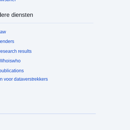
ere diensten
law
tenders
esearch results
Whoiswho
ublications
n voor dataverstrekkers