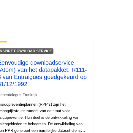
http://inspire.ec.europa.eu/metadata-
codelist/ResourceType/services
INSPIRE DOWNLOAD SERVICE
Eenvoudige downloadservice
(Atom) van het datapakket: R111-
3 van Entraigues goedgekeurd op
31/12/1992
eocatalogus Frankrijk
isicopreventieplannen (RPP’s) zijn het
elangrijkste instrument van de staat voor
isicopreventie. Hun doel is de ontwikkeling van
isicogebieden te beheersen. De ontwikkeling van
en PPR genereert een ruimtelijke dataset die is