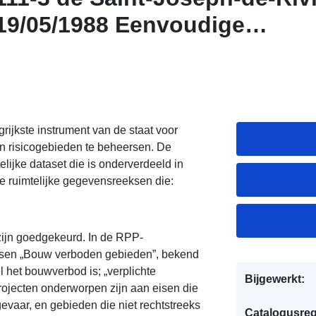
19/05/1988 Eenvoudige
ce (Atom) van het datapakke
ph-de-Rivière goedgekeurd 1
wnloadservice (Atom) van h
111-3 de Saint-Joseph-de-Riv
rijkste instrument van de staat voor
an risicogebieden te beheersen. De
19/05/1988
lijke dataset die is onderverdeeld in
e ruimtelijke gegevensreeksen die:
zijn goedgekeurd. In de RPP-
ssen „Bouw verboden gebieden”, bekend
 het bouwverbod is; „verplichte
Bijgewerkt:
rojecten onderworpen zijn aan eisen die
evaar, en gebieden die niet rechtstreeks
Catalogusreg