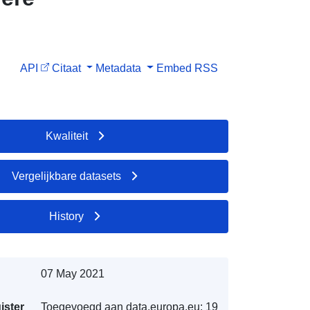
t: R111-3
API
Citaat
Metadata
Embed
RSS
9/05/1988
et
ière
Kwaliteit
Vergelijkbare datasets
History
07 May 2021
ister
Toegevoegd aan data.europa.eu:
19