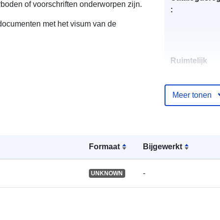
erboden of voorschriften onderworpen zijn.
:
n documenten met het visum van de
Ruimtelijk
hulpmiddel:
Meer tonen
Identificatore
Formaat
Bijgewerkt
uriRef:
-
UNKNOWN
Soort: