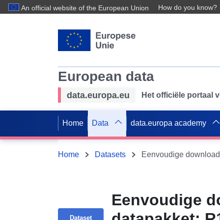
How do you know?
An official website of the European Union
European data
data.europa.eu
Het officiële portaal
Home
Data
data.europa academy
Home
Datasets
Eenvoudige do
datapakket: R
Dataset