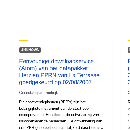
UNKNOWN
Eenvoudige downloadservice
(Atom) van het datapakket:
Herzien PPRN van La Terrasse
goedgekeurd op 02/08/2007
Geocatalogus Frankrijk
G
Risicopreventieplannen (RPP’s) zijn het
R
belangrijkste instrument van de staat voor
b
risicopreventie. Hun doel is de ontwikkeling van
r
risicogebieden te beheersen. De ontwikkeling van
r
een PPR genereert een ruimtelijke dataset die is
e