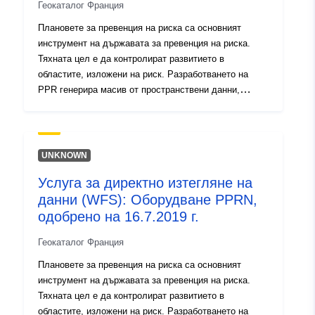
codelist/ResourceType/services
Геокаталог Франция
Плановете за превенция на риска са основният
инструмент на държавата за превенция на риска.
Тяхната цел е да контролират развитието в
областите, изложени на риск. Разработването на
PPR генерира масив от пространствени данни,
организиран в няколко масива от данни. Същият
PPR включва масивите от пространствени данни,
съдържащи: — обхват на излагането на рискове,
зони с ограничен достъп от плана, след като бъде
UNKNOWN
одобрен. В наредбите на RPP се прави
Услуга за директно изтегляне на
разграничение между „забранени за строеж зони„,
данни (WFS): Оборудване PPRN,
известни като „червени зони“, като общото правило е
забраната за строеж; „необходими зони„, известни
одобрено на 16.7.2019 г.
като „сини зони“, в които проектите подлежат на
Геокаталог Франция
изисквания, адаптирани към вида на проблема и
опасността, и райони, които не са пряко изложени на
Плановете за превенция на риска са основният
рискове, но са предмет на забрани или изисквания.
инструмент на държавата за превенция на риска.
Данните са информативни, само документите на
Тяхната цел е да контролират развитието в
хартиен носител с визата на префектурата са
областите, изложени на риск. Разработването на