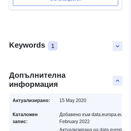
Keywords
1
keyboard_arrow_down
Допълнителна
keyboard_arrow_up
информация
Актуализирано:
15 May 2020
Каталожен
Добавено към data.europa.eu:
19
запис:
February 2022
Актуализирана на data.europa.eu