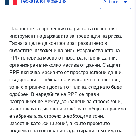
Геокаталог Франция
одобрен на 14.5.2003 г.
Actions
Плановете за превенция на риска са основният
инструмент на държавата за превенция на риска.
Тяхната цел е да контролират развитието в
областите, изложени на риск. Разработването на
PPR генерира масив от пространствени данни,
организиран в няколко масива от данни. Същият
PPR включва масивите от пространствени данни,
съдържащи: — обхват на излагането на рискове,
зони с ограничен достъп от плана, след като бъде
одобрен. В наредбите на RPP се прави
разграничение между „забранени за строеж зони„,
известни като „червени зони“, като общото правило
е забраната за строеж; „необходими зони„,
известни като „сини зони“, в които проектите
подлежат на изисквания, адаптирани към вида на