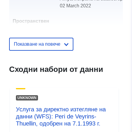
02 March 2022
Пространствен
ресурс:
Идентификатор
http://catalogue.geo-
Показване на повече
и:
ide.developpement-
durable.gouv.fr/service/fr-
120066022-wxs-805ee150-
Сходни набори от данни
5073-4252-ba36-
22416ce024ca
uriRef:
http://data.europa.eu/88u/dataset/fr
UNKNOWN
120066022-srv-0855811b-cd88-
4c66-b94f-0a8ed51d2398
Услуга за директно изтегляне на
данни (WFS): Peri de Veyrins-
Тип:
Ресурси:
Thuellin, одобрен на 7.1.1993 г.
http://inspire.ec.europa.eu/metadat