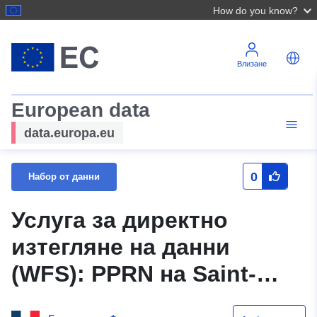
How do you know?
Влизане
European data
data.europa.eu
0
Набор от данни
Услуга за директно
изтегляне на данни
(WFS): PPRN на Saint-
Mury-Monteymond,