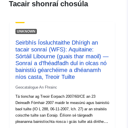
Tacair shonraí chosúla
3485beed-da2b-4272-88ab-
d842214ba6a3
uriRef:
http://data.europa.eu/88u/dataset/fr
UNKNOWN
120066022-srv-0a567f92-da9c-
483d-bc73-66cabad3a82a
Seirbhís Íosluchtaithe Dhírigh an
tacair sonraí (WFS): Aquitaine:
Clóscríobh:
Acmhainn:
Sórtáil Libourne (guais thar maoil) —
http://inspire.ec.europa.eu/metadat
Sonraí a d’fhéadfadh dul in olcas nó
codelist/SpatialDataServiceType/d
bainistiú géarchéime a dhéanamh
níos casta, Treoir Tuilte
Geocatalogue An Fhrainc
Tá tionchar ag Treoir Eorpach 2007/60/CE an 23
Deireadh Fómhair 2007 maidir le measúnú agus bainistiú
baol tuilte (IO L 288, 06-11-2007, lch. 27) ar an straitéis
coiscthe tuilte san Eoraip. Éilíonn sé táirgeadh
pleananna bainistíochta riosca i gcás tuilte atá dírithe ar
iarmhairtí diúltacha tuilte ar shláinte an duine, ar an