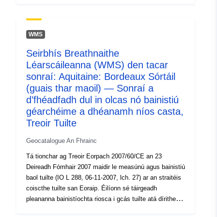
gcomhshaol, ar oidhreacht chultúrtha agus ar
ghníomhaíocht eacnamaíoch a laghdú. Tá na cuspóirí
agus na ceanglais maidir le cur i bhfeidhm leagtha
WMS
amach i nDlí an 12 Iúil 2010 maidir le tiomantas
Seirbhís Breathnaithe
náisiúnta don chomhshaol (LENE) agus foraithne an 2
Léarscáileanna (WMS) den tacar
Márta 2011. Sa chomhthéacs seo, is é príomhchuspóir
na mapála riosca i gcás tuilte agus tuilte cur le forbairt
sonraí: Aquitaine: Bordeaux Sórtáil
pleananna bainistíochta riosca tuilte (wrms) trí eolas ar
(guais thar maoil) — Sonraí a
nochtadh tuilte a homaiginiú agus a agóidiú. Úsáidtear
d’fhéadfadh dul in olcas nó bainistiú
an tacar sonraí seo chun léarscáileanna de na
géarchéime a dhéanamh níos casta,
saincheisteanna a nochtar ar scála cuí a chur ar fáil.
Treoir Tuilte
Geocatalogue An Fhrainc
Tá tionchar ag Treoir Eorpach 2007/60/CE an 23
Deireadh Fómhair 2007 maidir le measúnú agus bainistiú
baol tuilte (IO L 288, 06-11-2007, lch. 27) ar an straitéis
coiscthe tuilte san Eoraip. Éilíonn sé táirgeadh
pleananna bainistíochta riosca i gcás tuilte atá dírithe ar
iarmhairtí diúltacha tuilte ar shláinte an duine, ar an