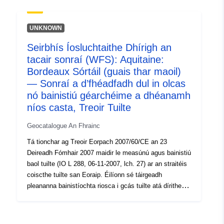
gcomhshaol, ar oidhreacht chultúrtha agus ar
ghníomhaíocht eacnamaíoch a laghdú. Tá na cuspóirí
agus na ceanglais maidir le cur i bhfeidhm leagtha
UNKNOWN
amach i nDlí an 12 Iúil 2010 maidir le tiomantas
Seirbhís Íosluchtaithe Dhírigh an
náisiúnta don chomhshaol (LENE) agus foraithne an 2
tacair sonraí (WFS): Aquitaine:
Márta 2011. Sa chomhthéacs seo, is é príomhchuspóir
na mapála riosca i gcás tuilte agus tuilte cur le forbairt
Bordeaux Sórtáil (guais thar maoil)
pleananna bainistíochta riosca tuilte (wrms) trí eolas ar
— Sonraí a d’fhéadfadh dul in olcas
nochtadh tuilte a homaiginiú agus a agóidiú. Úsáidtear
nó bainistiú géarchéime a dhéanamh
an tacar sonraí seo chun léarscáileanna de na
níos casta, Treoir Tuilte
saincheisteanna a nochtar ar scála cuí a chur ar fáil.
Geocatalogue An Fhrainc
Tá tionchar ag Treoir Eorpach 2007/60/CE an 23
Deireadh Fómhair 2007 maidir le measúnú agus bainistiú
baol tuilte (IO L 288, 06-11-2007, lch. 27) ar an straitéis
coiscthe tuilte san Eoraip. Éilíonn sé táirgeadh
pleananna bainistíochta riosca i gcás tuilte atá dírithe ar
iarmhairtí diúltacha tuilte ar shláinte an duine, ar an
gcomhshaol, ar oidhreacht chultúrtha agus ar
ghníomhaíocht eacnamaíoch a laghdú. Tá na cuspóirí