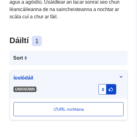
agus a agóidiú. Úsáidtear an tacar sonraí seo chun
léarscáileanna de na saincheisteanna a nochtar ar
scála cuí a chur ar fáil.
Dáiltí
1
Sort
íoslódáil
-
UNKNOWN
0
URL rochtana