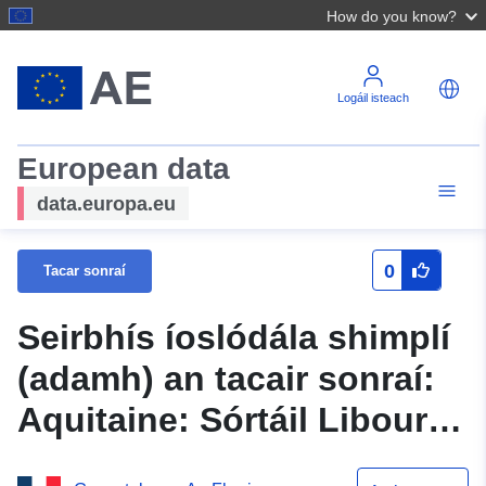
How do you know?
Logáil isteach
European data
data.europa.eu
0
Tacar sonraí
Seirbhís íoslódála shimplí
(adamh) an tacair sonraí:
Aquitaine: Sórtáil Libourne
(guais thar maoil) —