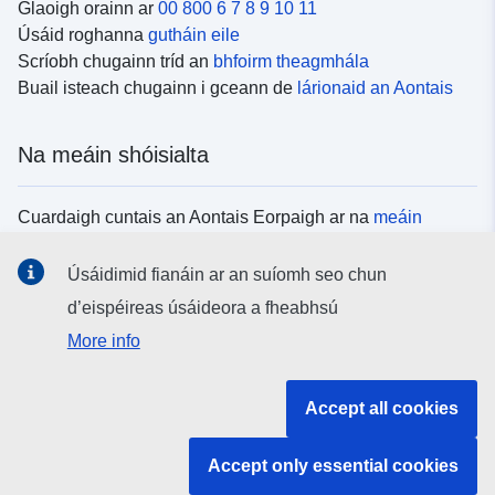
Glaoigh orainn ar
00 800 6 7 8 9 10 11
Úsáid roghanna
gutháin eile
Scríobh chugainn tríd an
bhfoirm theagmhála
Buail isteach chugainn i gceann de
lárionaid an Aontais
Na meáin shóisialta
Cuardaigh cuntais an Aontais Eorpaigh ar na
meáin
shóisialta
Úsáidimid fianáin ar an suíomh seo chun
d’eispéireas úsáideora a fheabhsú
Institiúidí agus comhlachtaí an Aontais
More info
Eorpaigh
Accept all cookies
Cuardaigh na hinstitiúidí agus na comhlachtaí uile de
chuid an Aontais Eorpaigh
Accept only essential cookies