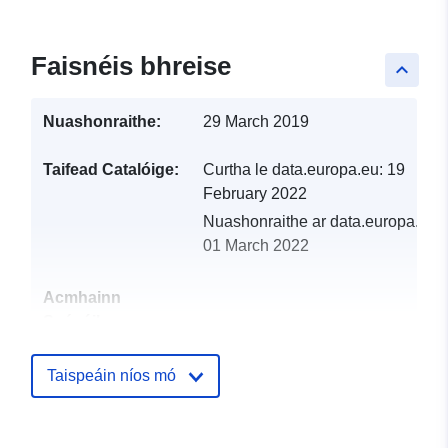
Faisnéis bhreise
keyboard_arrow_up
Nuashonraithe:
29 March 2019
Taifead Catalóige:
Curtha le data.europa.eu:
19
February 2022
Nuashonraithe ar data.europa.eu:
01 March 2022
Acmhainn
Spásúil:
Aitheantóirí:
http://catalogue.geo-
Taispeáin níos mó
ide.developpement-
durable.gouv.fr/service/fr-
120066022-atom-