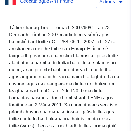
Geocatalogue An Fhrainc
Sonraí a d’fhéadfadh dul
Actions
in olcas nó bainistiú
géarchéime a dhéanamh
Tá tionchar ag Treoir Eorpach 2007/60/CE an 23
Deireadh Fómhair 2007 maidir le measúnú agus
níos casta, Treoir Tuilte
bainistiú baol tuilte (IO L 288, 06-11-2007, lch. 27) ar
an straitéis coiscthe tuilte san Eoraip. Éilíonn sé
táirgeadh pleananna bainistíochta riosca i gcás tuilte
atá dírithe ar iarmhairtí diúltacha tuilte ar shláinte an
duine, ar an gcomhshaol, ar oidhreacht chultúrtha
agus ar ghníomhaíocht eacnamaíoch a laghdú. Tá na
cuspóirí agus na ceanglais maidir le cur i bhfeidhm
leagtha amach i nDlí an 12 Iúil 2010 maidir le
tiomantas náisiúnta don chomhshaol (LENE) agus
foraithne an 2 Márta 2011. Sa chomhthéacs seo, is é
príomhchuspóir na mapála riosca i gcás tuilte agus
tuilte cur le forbairt pleananna bainistíochta riosca
tuilte (wrms) trí eolas ar nochtadh tuilte a homaiginiú