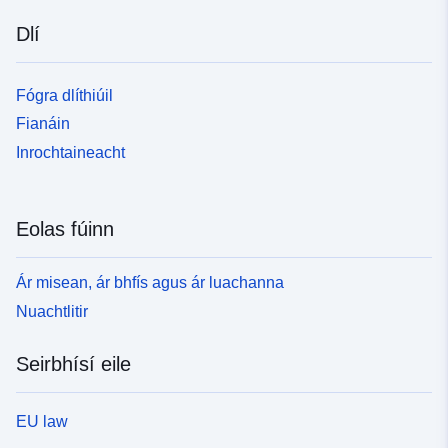
Dlí
Fógra dlíthiúil
Fianáin
Inrochtaineacht
Eolas fúinn
Ár misean, ár bhfís agus ár luachanna
Nuachtlitir
Seirbhísí eile
EU law