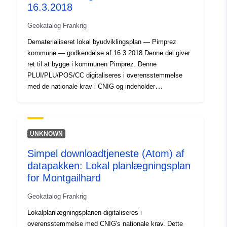
16.3.2018
Geokatalog Frankrig
Dematerialiseret lokal byudviklingsplan — Pimprez
kommune — godkendelse af 16.3.2018 Denne del giver
ret til at bygge i kommunen Pimprez. Denne
PLUI/PLU/POS/CC digitaliseres i overensstemmelse
med de nationale krav i CNIG og indeholder
administrative dokumenter, præsentationsrapport,
PADD, forordning (undtagen zoneplaner), bilag,
planlægningsretningslinjer og geografiske data. På trods
af den opmærksomhed, der er lagt på udarbejdelsen af
UNKNOWN
disse data, mindes der om, at kun papirdokumenter er
Simpel downloadtjeneste (Atom) af
autentiske og kan håndhæves ud fra et juridisk
datapakken: Lokal planlægningsplan
synspunkt.
for Montgailhard
Geokatalog Frankrig
Lokalplanlægningsplanen digitaliseres i
overensstemmelse med CNIG's nationale krav. Dette