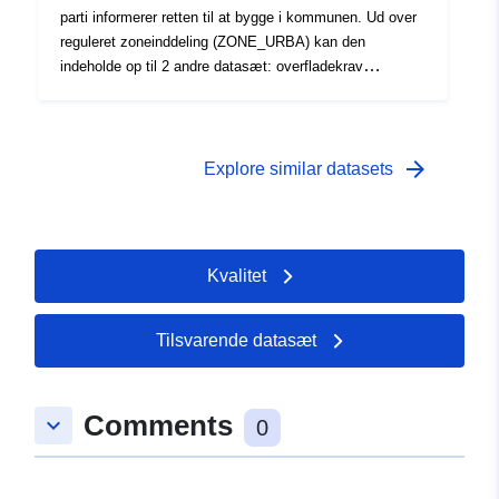
parti informerer retten til at bygge i kommunen. Ud over
reguleret zoneinddeling (ZONE_URBA) kan den
indeholde op til 2 andre datasæt: overfladekrav
(PRESCRIPTION_SURF) og/eller overfladeoplysninger
(INFO_SURF).
arrow_forward
Explore similar datasets
Kvalitet
Tilsvarende datasæt
Comments
keyboard_arrow_down
0