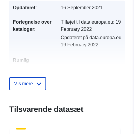
Opdateret:
16 September 2021
Fortegnelse over
Tilføjet til data.europa.eu:
19
kataloger:
February 2022
Opdateret på data.europa.eu:
19 February 2022
Rumlig
ressource:
Identifikatorer:
http://catalogue.geo-
Vis mere
ide.developpement-
durable.gouv.fr/service/fr-
120066022-atom-
Tilsvarende datasæt
42e499e2-f924-4a8c-bebb-
a0570a5535eb
uriRef:
http://data.europa.eu/88u/dataset/fr