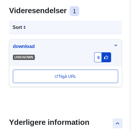
Videresendelser
1
Sort
download
-
UNKNOWN
0
Tilgå URL
Yderligere information
keyboard_arrow_up