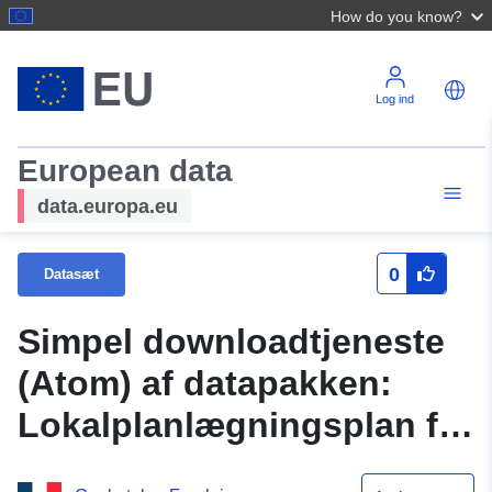
How do you know?
Log ind
European data
data.europa.eu
0
Datasæt
Simpel downloadtjeneste
(Atom) af datapakken:
Lokalplanlægningsplan for
SAINT-JULIEN-DE-GRAS-