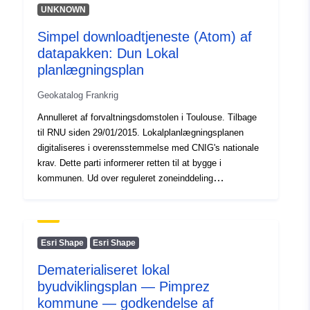
UNKNOWN
120066022-srv-0a5a6bdd-9335-
49b9-a664-74afc6c21bd3
Simpel downloadtjeneste (Atom) af
datapakken: Dun Lokal
Type:
Ressource:
planlægningsplan
http://inspire.ec.europa.eu/metadat
codelist/SpatialDataServiceType/d
Geokatalog Frankrig
Annulleret af forvaltningsdomstolen i Toulouse. Tilbage
til RNU siden 29/01/2015. Lokalplanlægningsplanen
digitaliseres i overensstemmelse med CNIG's nationale
krav. Dette parti informerer retten til at bygge i
kommunen. Ud over reguleret zoneinddeling
(ZONE_URBA) kan den indeholde op til 2 andre
datasæt: overfladekrav (PRESCRIPTION_SURF)
og/eller overfladeoplysninger (INFO_SURF).
Esri Shape
Esri Shape
Dematerialiseret lokal
byudviklingsplan — Pimprez
kommune — godkendelse af