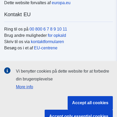
Dette website forvaltes af
europa.eu
Kontakt EU
Ring til os på
00 800 6 7 8 9 10 11
Brug andre muligheder
for opkald
Skriv til os via
kontaktformularen
Besøg os i et af
EU-centrene
Sociale medier
Vi benytter cookies på dette website for at forbedre
Søg efter EU's sider på
sociale medier
din brugeroplevelse
More info
EU-institutioner og -organer
Accept all cookies
Søg efter alle EU-institutioner og -organer
Accept only essential cookies