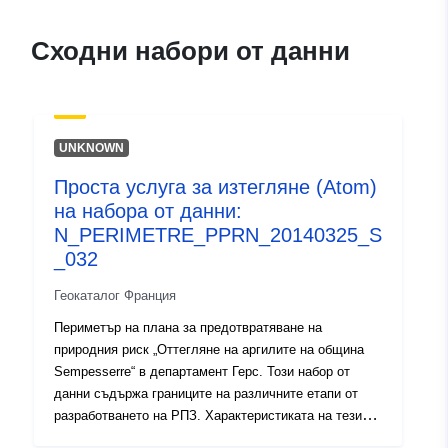
durable.gouv.fr/service/fr-
120066022-wxs-c24e6667-
Сходни набори от данни
259e-48b1-b6fe-
be5aed2863d5
uriRef:
http://data.europa.eu/88u/dataset/fr
UNKNOWN
120066022-srv-0a5f53f4-6bea-
424a-aeb6-630e899a5aba
Проста услуга за изтегляне (Atom)
на набора от данни:
Тип:
Ресурси:
N_PERIMETRE_PPRN_20140325_S
http://inspire.ec.europa.eu/metadat
_032
codelist/ResourceType/services
Геокаталог Франция
Периметър на плана за предотвратяване на
природния риск „Оттегляне на аргилите на община
Sempesserre“ в департамент Герс. Този набор от
данни съдържа границите на различните етапи от
разработването на РПЗ. Характеристиката на тези
периметри е последица от официален акт и поражда