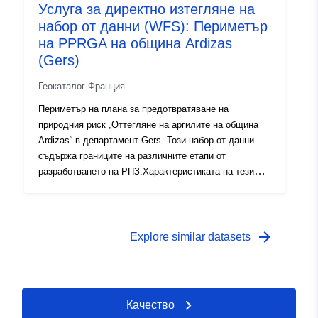
Услуга за директно изтегляне на
одобрен периметър е сервитут за комунални услуги;-
набор от данни (WFS): Периметър
обхват на проучването, който съответства на
обвивката, в която са проучени опасностите.
на PPRGA на община Ardizas
(Gers)
Геокаталог Франция
Периметър на плана за предотвратяване на
природния риск „Оттегляне на аргилите на община
Ardizas“ в департамент Gers. Този набор от данни
съдържа границите на различните етапи от
разработването на РПЗ.Характеристиката на тези
периметри е последица от официален акт и поражда
действие от определена дата. Това е:- предписания
периметър, определен в предписанието на СДП;-
периметър на експозиция на риск, който съответства
arrow_forward
Explore similar datasets
на периметъра, регулиран от одобрената RPP, този
одобрен периметър е сервитут за комунални услуги;-
обхват на проучването, който съответства на
обвивката, в която са проучени опасностите.
Качество
Периметър на плана за предотвратяване на