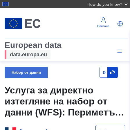
How do you know?
Влизане
European data
data.europa.eu
0
Набор от данни
Услуга за директно
изтегляне на набор от
данни (WFS): Периметър
на PPRGA на община