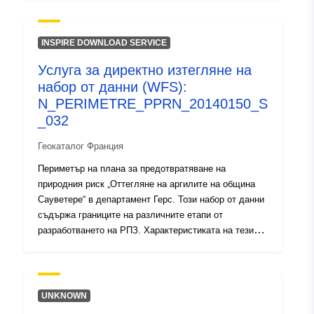
действие от определена дата. Това е:- предписания
периметър, определен в предписанието на СДП;-
периметър на експозиция на риск, който съответства
INSPIRE DOWNLOAD SERVICE
на периметъра, регулиран от одобрената RPP, този
Услуга за директно изтегляне на
одобрен периметър е сервитут за комунални услуги;-
набор от данни (WFS):
обхват на проучването, който съответства на
обвивката, в която са проучени опасностите.
N_PERIMETRE_PPRN_20140150_S
_032
Геокаталог Франция
Периметър на плана за предотвратяване на
природния риск „Оттегляне на аргилите на община
Сауветере“ в департамент Герс. Този набор от данни
съдържа границите на различните етапи от
разработването на РПЗ. Характеристиката на тези
периметри е последица от официален акт и поражда
действие от определена дата. Това е:- предписания
периметър, определен в предписанието на СДП;-
периметър на експозиция на риск, който съответства
UNKNOWN
на периметъра, регулиран от одобрената RPP, този