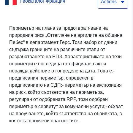
Геокаталог Франция
Pébées (Gers)
Actions
Периметър на плана за предотвратяване на
природния риск „Оттегляне на аргилите на община
Пебес“ в департамент Герс. Този набор от данни
съдържа границите на различните етапи от
разработването на РПЗ. Характеристиката на тези
периметри е последица от официален акт и
поражда действие от определена дата. Това е:-
предписания периметър, определен в
предписанието на СДП;- периметър на експозиция
на риск, който съответства на периметъра,
регулиран от одобрената RPP, този одобрен
периметър е сервитут за комунални услуги;- обхват
на проучването, който съответства на обвивката, в
която са проучени опасностите.