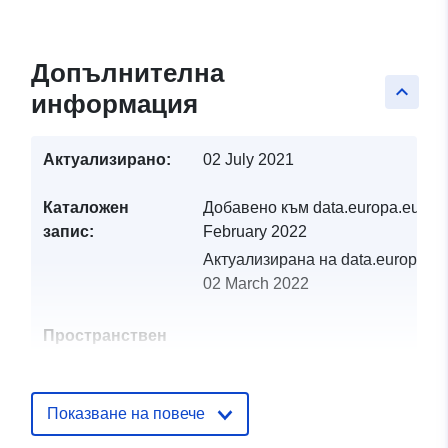
Допълнителна
keyboard_arrow_up
информация
Актуализирано:
02 July 2021
Каталожен
Добавено към data.europa.eu:
19
запис:
February 2022
Актуализирана на data.europa.eu
02 March 2022
Пространствен
ресурс:
Идентификатор
http://catalogue.geo-
Показване на повече
и:
ide.developpement-