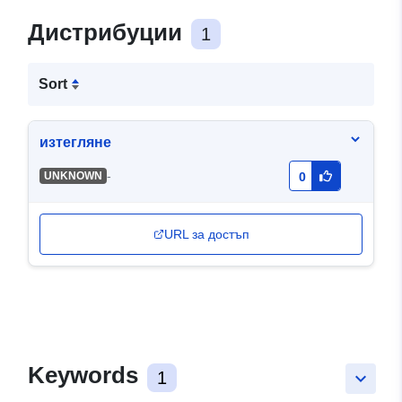
Дистрибуции
1
Sort
изтегляне
-
UNKNOWN
0
URL за достъп
Keywords
1
keyboard_arrow_down