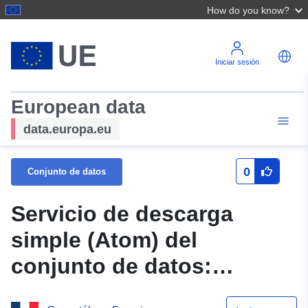
How do you know?
Iniciar sesión
European data
data.europa.eu
0
Conjunto de datos
Servicio de descarga
simple (Atom) del
conjunto de datos:
Alcance de Frassu PPRI