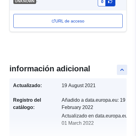
-
UNKNOWN
0
URL de acceso
información adicional
keyboard_arrow_up
Actualizado:
19 August 2021
Registro del
Añadido a data.europa.eu:
19
catálogo:
February 2022
Actualizado en data.europa.eu:
01 March 2022