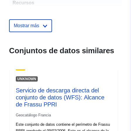
Recursos
espacial:
Identificadores:
http://catalogue.geo-
Mostrar más
ide.developpement-
durable.gouv.fr/service/fr-
120066022-atom-
Conjuntos de datos similares
61d4d0d9-0b77-4d24-a7cf-
aceac1d5e33d
uriRef:
http://data.europa.eu/88u/dataset/fr
UNKNOWN
120066022-srv-0a68472d-ed9f-
49e5-871c-78ff6f29684c
Servicio de descarga directa del
conjunto de datos (WFS): Alcance
Tipo:
Recurso:
de Frassu PPRI
http://inspire.ec.europa.eu/metadat
codelist/ResourceType/services
Geocatálogo Francia
Este conjunto de datos contiene el perímetro de Frassu
PPRI aprobado el 09/02/2006. Este es el alcance de la