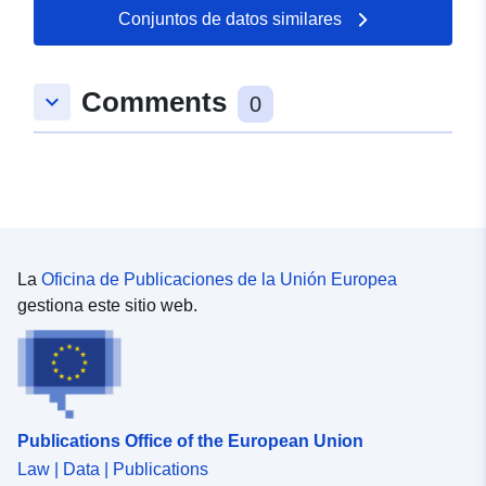
Conjuntos de datos similares
Comments
keyboard_arrow_down
0
La
Oficina de Publicaciones de la Unión Europea
gestiona este sitio web.
Publications Office of the European Union
Law | Data | Publications