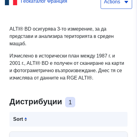
Геокаталог Франция
поле (MNT) в Essonne
Actions
Проста услуга за
изтегляне (Atom) на
ALTI® BD осигурява 3-то измерение, за да
представи и анализира територията в среден
набора от данни:
мащаб.
Моделът на дигиталното
Изчислено в исторически план между 1987 г. и
поле (MNT) в Essonne
2001 г., ALTI® BD е получен от сканиране на карти
и фотограметрично възпроизвеждане. Днес тя се
изчислява от данните на RGE ALTI®.
Дистрибуции
1
Sort