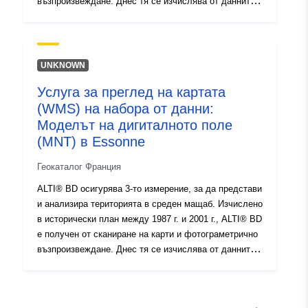
възпроизвеждане. Днес тя се изчислява от данните
на RGE ALTI®.ALTI® BD осигурява 3-то измерение,
за да представи и анализира територията в среден
мащаб. Изчислено в исторически план между 1987 г.
и 2001 г., ALTI® BD е получен от сканиране на карти
UNKNOWN
и фотограметрично възпроизвеждане. Днес тя се
Услуга за преглед на картата
изчислява от данните на RGE ALTI®.
(WMS) на набора от данни:
Моделът на дигиталното поле
(MNT) в Essonne
Геокаталог Франция
ALTI® BD осигурява 3-то измерение, за да представи
и анализира територията в среден мащаб. Изчислено
в исторически план между 1987 г. и 2001 г., ALTI® BD
е получен от сканиране на карти и фотограметрично
възпроизвеждане. Днес тя се изчислява от данните
на RGE ALTI®.