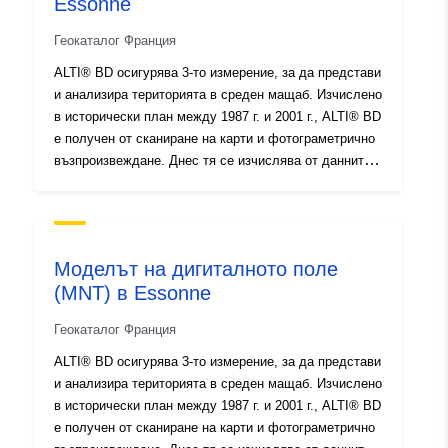
Essonne
codelist/ResourceType/services
Геокаталог Франция
ALTI® BD осигурява 3-то измерение, за да представи
и анализира територията в среден мащаб. Изчислено
в исторически план между 1987 г. и 2001 г., ALTI® BD
е получен от сканиране на карти и фотограметрично
възпроизвеждане. Днес тя се изчислява от данните
на RGE ALTI®.
Моделът на дигиталното поле
(MNT) в Essonne
Геокаталог Франция
ALTI® BD осигурява 3-то измерение, за да представи
и анализира територията в среден мащаб. Изчислено
в исторически план между 1987 г. и 2001 г., ALTI® BD
е получен от сканиране на карти и фотограметрично