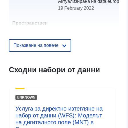
Актуализирана на data.europa.eu
19 February 2022
Пространствен
ресурс:
Идентификатор
http://catalogue.geo-
Показване на повече
и:
ide.developpement-
durable.gouv.fr/service/fr-
120066022-atom-
Сходни набори от данни
15d1e34e-a626-48d8-82b7-
d9818d0e4aa5
uriRef:
http://data.europa.eu/88u/dataset/fr
UNKNOWN
120066022-srv-0a69c7bf-184a-
4821-816b-f46b421fbc30
Услуга за директно изтегляне на
набор от данни (WFS): Моделът
Тип:
Ресурси:
на дигиталното поле (MNT) в
http://inspire.ec.europa.eu/metadat