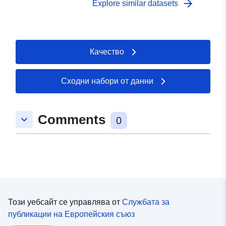
arrow_forward
Explore similar datasets
Качество
Сходни набори от данни
Comments
keyboard_arrow_down
0
Този уебсайт се управлява от
Службата за
публикации на Европейския съюз