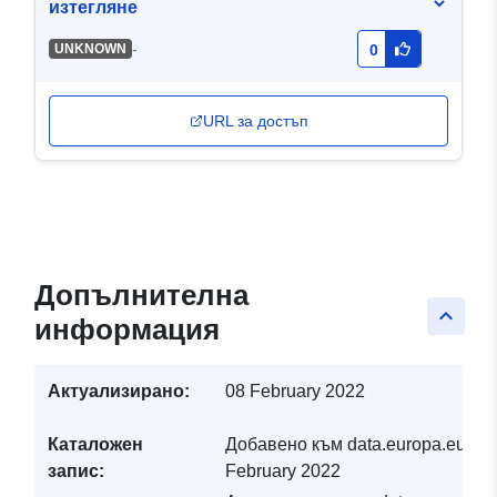
изтегляне
-
UNKNOWN
0
URL за достъп
Допълнителна
keyboard_arrow_up
информация
Актуализирано:
08 February 2022
Каталожен
Добавено към data.europa.eu:
19
запис:
February 2022