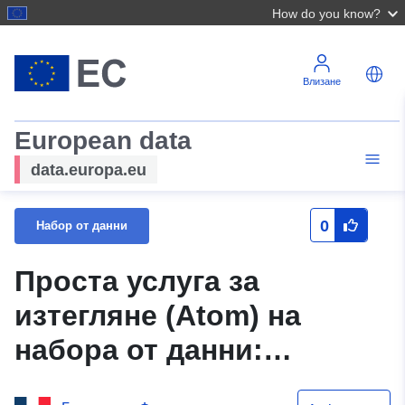
How do you know?
Влизане
European data
data.europa.eu
0
Набор от данни
Проста услуга за
изтегляне (Atom) на
набора от данни:
Моделът на дигиталното