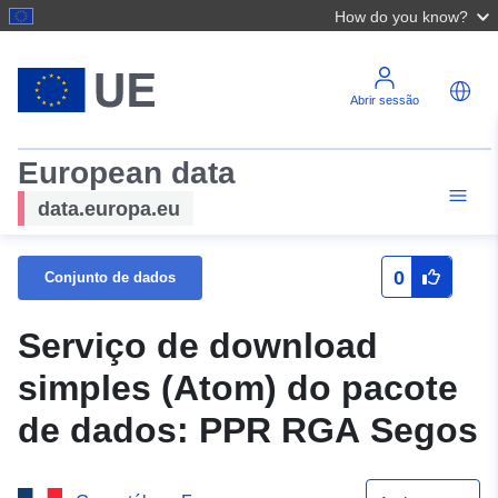
How do you know?
Abrir sessão
European data
data.europa.eu
0
Conjunto de dados
Serviço de download
simples (Atom) do pacote
de dados: PPR RGA Segos