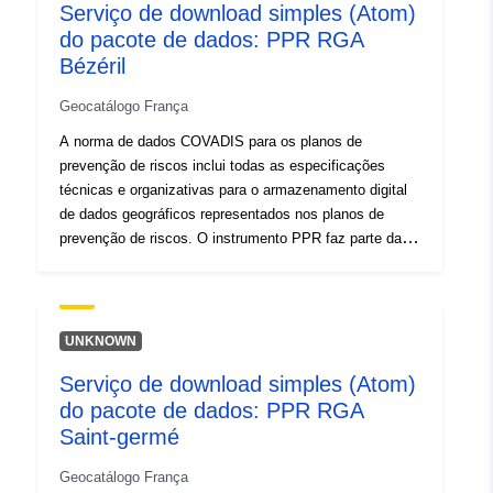
Serviço de download simples (Atom)
do pacote de dados: PPR RGA
Bézéril
Geocatálogo França
A norma de dados COVADIS para os planos de
prevenção de riscos inclui todas as especificações
técnicas e organizativas para o armazenamento digital
de dados geográficos representados nos planos de
prevenção de riscos. O instrumento PPR faz parte da
Lei de 22 de julho de 1987 relativa à organização da
segurança civil, à proteção da floresta contra os
incêndios e à prevenção de grandes riscos. O
desenvolvimento de um RPP é da responsabilidade do
UNKNOWN
Estado. É decidido pelo Presidente da câmara
Serviço de download simples (Atom)
municipal.
do pacote de dados: PPR RGA
Saint-germé
Geocatálogo França