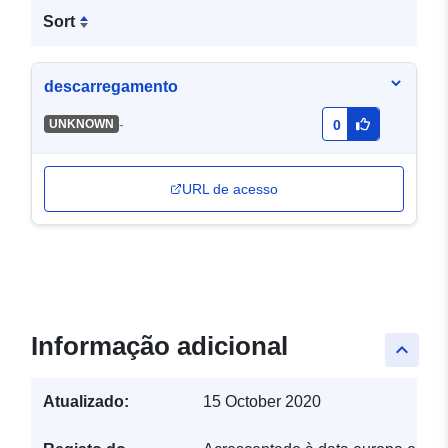
Sort
descarregamento
-
UNKNOWN
0
URL de acesso
Informação adicional
keyboard_arrow_up
Atualizado:
15 October 2020