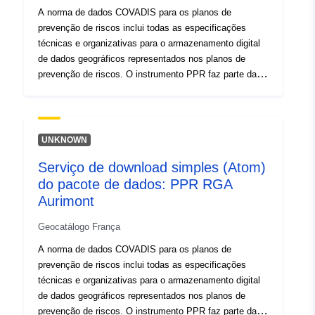
A norma de dados COVADIS para os planos de
prevenção de riscos inclui todas as especificações
técnicas e organizativas para o armazenamento digital
de dados geográficos representados nos planos de
prevenção de riscos. O instrumento PPR faz parte da
Lei de 22 de julho de 1987 relativa à organização da
segurança civil, à proteção da floresta contra os
incêndios e à prevenção de grandes riscos. O
desenvolvimento de um RPP é da responsabilidade do
UNKNOWN
Estado. É decidido pelo Presidente da câmara
Serviço de download simples (Atom)
municipal.
do pacote de dados: PPR RGA
Aurimont
Geocatálogo França
A norma de dados COVADIS para os planos de
prevenção de riscos inclui todas as especificações
técnicas e organizativas para o armazenamento digital
de dados geográficos representados nos planos de
prevenção de riscos. O instrumento PPR faz parte da