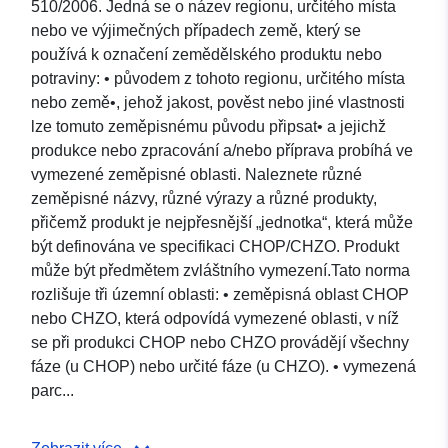
510/2006. Jedná se o název regionu, určitého místa
nebo ve výjimečných případech země, který se
používá k označení zemědělského produktu nebo
potraviny: • původem z tohoto regionu, určitého místa
nebo země•, jehož jakost, pověst nebo jiné vlastnosti
lze tomuto zeměpisnému původu připsat• a jejichž
produkce nebo zpracování a/nebo příprava probíhá ve
vymezené zeměpisné oblasti. Naleznete různé
zeměpisné názvy, různé výrazy a různé produkty,
přičemž produkt je nejpřesnější „jednotka“, která může
být definována ve specifikaci CHOP/CHZO. Produkt
může být předmětem zvláštního vymezení.Tato norma
rozlišuje tři územní oblasti: • zeměpisná oblast CHOP
nebo CHZO, která odpovídá vymezené oblasti, v níž
se při produkci CHOP nebo CHZO provádějí všechny
fáze (u CHOP) nebo určité fáze (u CHZO). • vymezená
parc...