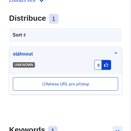
Zobrazit více
Distribuce
1
Sort
stáhnout
-
UNKNOWN
0
Adresa URL pro přístup
Keywords
1
keyboard_arrow_down