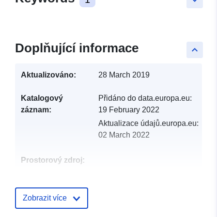
Doplňující informace
keyboard_arrow_up
Aktualizováno:
28 March 2019
Katalogový
Přidáno do data.europa.eu:
záznam:
19 February 2022
Aktualizace údajů.europa.eu:
02 March 2022
Prostorový zdroj:
Identifikátory:
http://catalogue.geo-
ide.developpement-
Zobrazit více
durable.gouv.fr/service/fr-