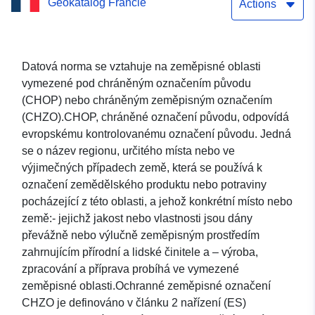
Geokatalog Francie
(WFS): AOP-IGP verze 1.0
Actions
v úsvitu Služba přímého
stahování dat (WFS): AOP-
Datová norma se vztahuje na zeměpisné oblasti
vymezené pod chráněným označením původu
IGP verze 1.0 v úsvitu
(CHOP) nebo chráněným zeměpisným označením
(CHZO).CHOP, chráněné označení původu, odpovídá
evropskému kontrolovanému označení původu. Jedná
se o název regionu, určitého místa nebo ve
výjimečných případech země, která se používá k
označení zemědělského produktu nebo potraviny
pocházející z této oblasti, a jehož konkrétní místo nebo
země:- jejichž jakost nebo vlastnosti jsou dány
převážně nebo výlučně zeměpisným prostředím
zahrnujícím přírodní a lidské činitele a – výroba,
zpracování a příprava probíhá ve vymezené
zeměpisné oblasti.Ochranné zeměpisné označení
CHZO je definováno v článku 2 nařízení (ES)