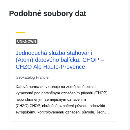
120066022-wxs-a8692d11-
9126-4329-98fb-
Podobné soubory dat
0f4a4291d962
uriRef:
http://data.europa.eu/88u/dataset/fr
120066022-srv-0bfc118d-0a54-
UNKNOWN
4cc4-93d4-d44d441610ca
Jednoduchá služba stahování
Typ:
Datový zdroj:
(Atom) datového balíčku: CHOP –
http://inspire.ec.europa.eu/metadat
CHZO Alp Haute-Provence
codelist/SpatialDataServiceType/d
Geokatalog Francie
Datová norma se vztahuje na zeměpisné oblasti
vymezené pod chráněným označením původu (CHOP)
nebo chráněným zeměpisným označením
(CHZO).CHOP, chráněné označení původu, odpovídá
evropskému kontrolovanému označení původu. Jedná
se o název regionu, určitého místa nebo ve výjimečných
případech země, která se používá k označení