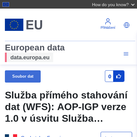
How do you know?
Přihlášení
European data
data.europa.eu
0
Soubor dat
Služba přímého stahování
dat (WFS): AOP-IGP verze
1.0 v úsvitu Služba
přímého stahování dat