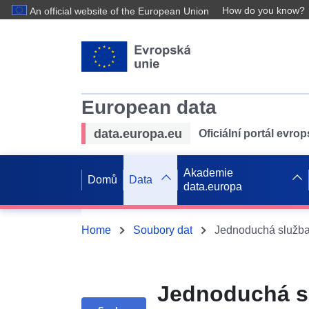
How do you know?
An official website of the European Union
European data
data.europa.eu
Oficiální portál evro
Akademie
Domů
Data
data.europa
Home
Soubory dat
Jednoduchá sl