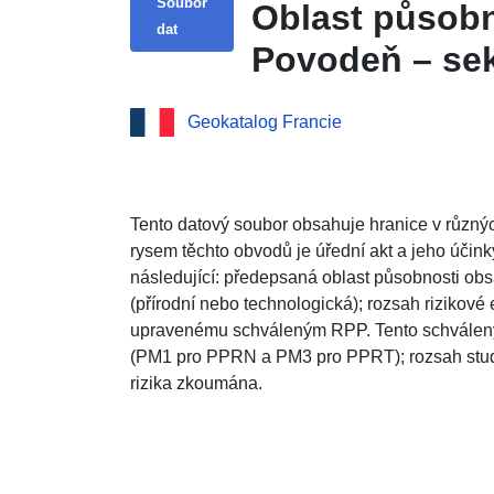
Soubor
Oblast působn
dat
Povodeň – sek
Geokatalog Francie
Tento datový soubor obsahuje hranice v různý
rysem těchto obvodů je úřední akt a jeho účink
následující: předepsaná oblast působnosti o
(přírodní nebo technologická); rozsah rizikové
upravenému schváleným RPP. Tento schválený
(PM1 pro PPRN a PM3 pro PPRT); rozsah studie
rizika zkoumána.