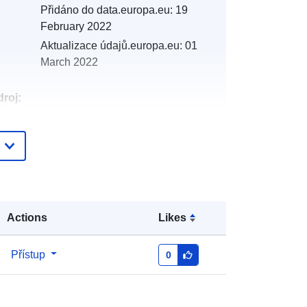
Přidáno do data.europa.eu:
19
February 2022
Aktualizace údajů.europa.eu:
01
March 2022
roj:
:
http://catalogue.geo-
ide.developpement-
durable.gouv.fr/service/fr-
120066022-atom-0a8ec99b-f3cb-
4804-8231-36af842d4be4
Actions
Likes
http://data.europa.eu/88u/dataset/fr-
120066022-srv-0c03e577-ad61-
Přístup
0
44c8-9115-a69bcd65ee83
Datový zdroj: