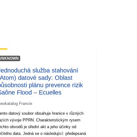
http://inspire.ec.europa.eu/metadata-
codelist/ResourceType/services
UNKNOWN
Jednoduchá služba stahování
(Atom) datové sady: Oblast
působnosti plánu prevence rizik
Saône Flood – Ecuelles
eokatalog Francie
ento datový soubor obsahuje hranice v různých
ázích vývoje PPRN. Charakteristickým rysem
ěchto obvodů je úřední akt a jeho účinky od
rčitého data. Jedná se o následující: předepsaná