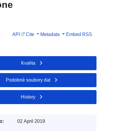
ône
API
Cite
Metadata
Embed
RSS
Kvalita
Podobné soubory dat
History
o:
02 April 2019