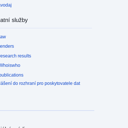
avodaj
atní služby
law
tenders
esearch results
Whoiswho
ublications
lášení do rozhraní pro poskytovatele dat