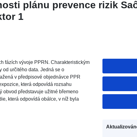
osti plánu prevence rizik Sa
tor 1
ch fázích vývoje PPRN. Charakteristickým
y od určitého data. Jedná se o
bsažená v předpisové objednávce PPR
 expozice, která odpovídá rozsahu
 obvod představuje užitné břemeno
, která odpovídá obálce, v níž byla
Aktualizován