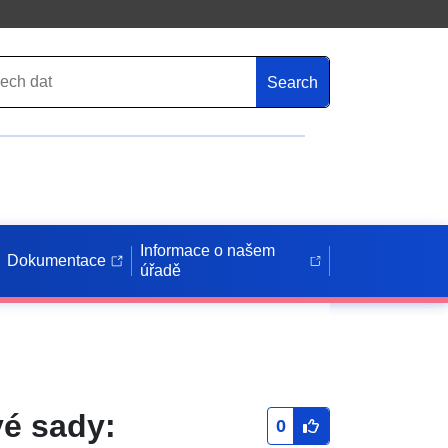
Search
Informace o našem
Dokumentace
úřadě
é sady:
0