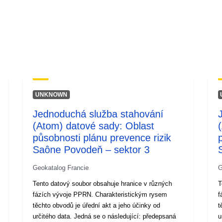
UNKNOWN
Jednoduchá služba stahování
(Atom) datové sady: Oblast
působnosti plánu prevence rizik
Saône Povodeň – sektor 3
Geokatalog Francie
G
Tento datový soubor obsahuje hranice v různých
T
fázích vývoje PPRN. Charakteristickým rysem
f
těchto obvodů je úřední akt a jeho účinky od
t
určitého data. Jedná se o následující: předepsaná
u