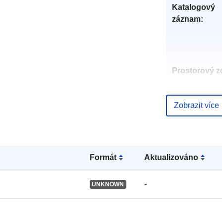
Katalogový
záznam:
Prostorový zd
Identifikátory
Zobrazit více
Formát
Aktualizováno
uriRef:
-
UNKNOWN
Typ: