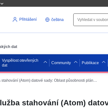
Přihlášení
čeština
pských dat
Vyspělost otevřených
Community
Publikace
dat
Jednoduchá služba stahování (Atom) datové sady: Oblast působnosti plánu prevence rizik Saône Povodeň – sektor 1
užba stahování (Atom) datov