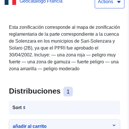
Geocatálogo Francia
(parte de Solenzara) del
Actions
PPRI de la cuenca de
Solenzara — Municipios
Esta zonificación corresponde al mapa de zonificación
reglamentaria de la parte correspondiente a la cuenca
de Sari-Solenzara (2B)
de Solenzara en los municipios de Sari-Solenzara y
Solaro (2B), ya que el PPRI fue aprobado el
30/04/2002. Incluye: — una zona roja — peligro muy
fuerte — una zona de gamuza — fuerte peligro — una
zona amarilla — peligro moderado
Distribuciones
1
Sort
añadir al carrito