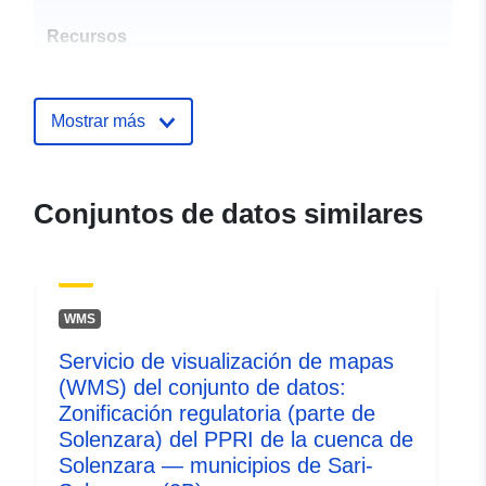
Recursos
espacial:
Identificadores:
http://catalogue.geo-
Mostrar más
ide.developpement-
durable.gouv.fr/service/fr-
120066022-atom-190f32eb-
Conjuntos de datos similares
9888-4e67-9036-
9c47c368abbb
uriRef:
http://data.europa.eu/88u/dataset/fr
WMS
120066022-srv-0c1d6523-3fc7-
4f02-b9eb-f412b08651e3
Servicio de visualización de mapas
(WMS) del conjunto de datos:
Tipo:
Recurso:
Zonificación regulatoria (parte de
http://inspire.ec.europa.eu/metadat
Solenzara) del PPRI de la cuenca de
codelist/ResourceType/services
Solenzara — municipios de Sari-