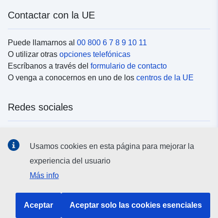
Contactar con la UE
Puede llamarnos al
00 800 6 7 8 9 10 11
O utilizar otras
opciones telefónicas
Escríbanos a través del
formulario de contacto
O venga a conocernos en uno de los
centros de la UE
Redes sociales
Buscar los canales de la UE en las
redes sociales
Usamos cookies en esta página para mejorar la
experiencia del usuario
Instituciones y organismos de la UE
Más info
Buscar todas las instituciones y órganos de la UE
Aceptar
Aceptar solo las cookies esenciales