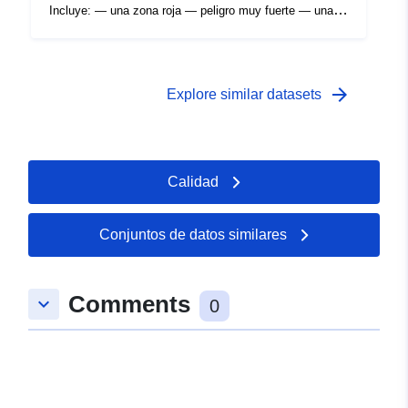
Incluye: — una zona roja — peligro muy fuerte — una
zona de gamuza — fuerte peligro — una zona amarilla
— peligro moderado
arrow_forward
Explore similar datasets
Calidad
Conjuntos de datos similares
Comments
keyboard_arrow_down
0