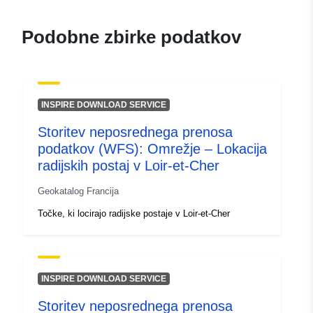
120066022-atom-9830a5ac-
3329-46ba-8dc5-
Podobne zbirke podatkov
b59798717196
uriRef:
http://data.europa.eu/88u/dataset/fr
120066022-srv-0c215aa0-9c84-
INSPIRE DOWNLOAD SERVICE
45e5-8a8d-a79dd76c2c5c
Storitev neposrednega prenosa
Tip:
Vir:
http://inspire.ec.europa.eu/met
podatkov (WFS): Omrežje – Lokacija
codelist/SpatialDataServiceType/d
radijskih postaj v Loir-et-Cher
Geokatalog Francija
Točke, ki locirajo radijske postaje v Loir-et-Cher
INSPIRE DOWNLOAD SERVICE
Storitev neposrednega prenosa