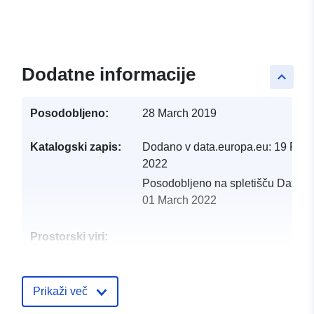
Dodatne informacije
keyboard_arrow_up
Posodobljeno:
28 March 2019
Katalogski zapis:
Dodano v data.europa.eu:
19 Febr
2022
Posodobljeno na spletišču Data.e
01 March 2022
Prostorski viri:
Identifikatorji:
http://catalogue.geo-
ide.developpement-
Prikaži več
durable.gouv.fr/service/fr-