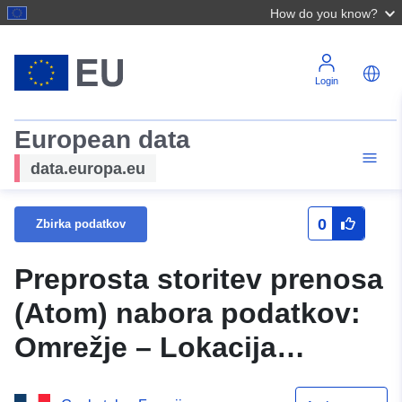
How do you know?
Login
European data
data.europa.eu
0
Zbirka podatkov
Preprosta storitev prenosa
(Atom) nabora podatkov:
Omrežje – Lokacija
radijskih postaj v Loir-et-