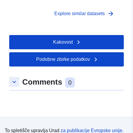
arrow_forward
Explore similar datasets
Kakovost
Podobne zbirke podatkov
Comments
keyboard_arrow_down
0
To spletišče upravlja Urad
za publikacije Evropske unije.