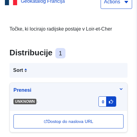
Geokatalog Francija
Cher
Actions
Točke, ki locirajo radijske postaje v Loir-et-Cher
Distribucije
1
Sort
Prenesi
-
UNKNOWN
0
Dostop do naslova URL