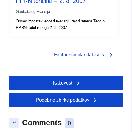
PPRN tencina – 2. 8. 2007
Geokatalog Francija
Obseg izpostavljenosti tveganju revidiranega Tencin
PPRN, odobrenega 2. 8. 2007
arrow_forward
Explore similar datasets
Kakovost
Podobne zbirke podatkov
Comments
keyboard_arrow_down
0