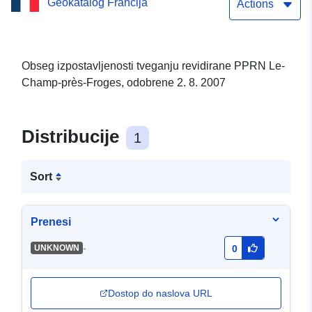
Geokatalog Francija
PPRN Le-Champ-près-
Actions
Froges – 02/08/2007
Obseg izpostavljenosti tveganju revidirane PPRN Le-
Champ-près-Froges, odobrene 2. 8. 2007
Distribucije
1
Sort
Prenesi
-
UNKNOWN
0
Dostop do naslova URL