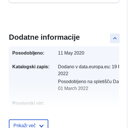
Dodatne informacije
keyboard_arrow_up
Posodobljeno:
11 May 2020
Katalogski zapis:
Dodano v data.europa.eu:
19 Febr
2022
Posodobljeno na spletišču Data.e
01 March 2022
Prostorski viri:
Identifikatorji:
http://catalogue.geo-
ide.developpement-
Prikaži več