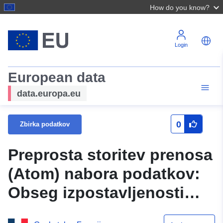
How do you know?
Login
European data
data.europa.eu
0
Zbirka podatkov
Preprosta storitev prenosa
(Atom) nabora podatkov:
Obseg izpostavljenosti
tveganju – revidirana