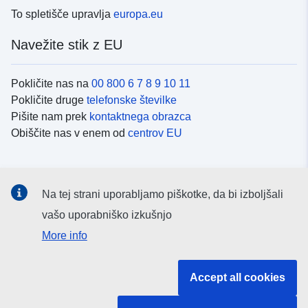
To spletišče upravlja
europa.eu
Navežite stik z EU
Pokličite nas na
00 800 6 7 8 9 10 11
Pokličite druge
telefonske številke
Pišite nam prek
kontaktnega obrazca
Obiščite nas v enem od
centrov EU
Družbeni mediji
Na tej strani uporabljamo piškotke, da bi izboljšali
Iskanje po
družbenih medijih EU
vašo uporabniško izkušnjo
More info
Institucije in organi EU
Accept all cookies
Iskanje po institucijah in organih EU