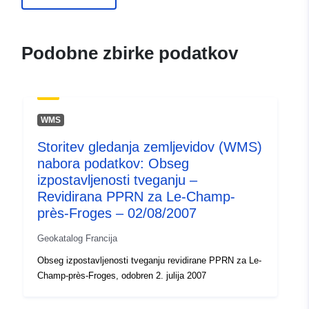
durable.gouv.fr/service/fr-
120066022-atom-db38f380-
f408-44b0-91c3-
Podobne zbirke podatkov
40d7615b5d0c
uriRef:
http://data.europa.eu/88u/dataset/fr
120066022-srv-0c4100f9-1161-
WMS
4472-8eac-d4aae497a31f
Storitev gledanja zemljevidov (WMS)
Tip:
Vir:
http://inspire.ec.europa.eu/met
nabora podatkov: Obseg
codelist/SpatialDataServiceType/d
izpostavljenosti tveganju –
Revidirana PPRN za Le-Champ-
près-Froges – 02/08/2007
Geokatalog Francija
Obseg izpostavljenosti tveganju revidirane PPRN za Le-
Champ-près-Froges, odobren 2. julija 2007